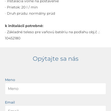
· Inštalácia voľne na postavenie
· Prietok: 20 l / min
· Druh prúdu: normálny prúd
k inštalácii potrebné:
· Základné teleso pre vaňovú batériu na podlahu obj.č .:
10452180
Opýtajte sa nás
Meno
Email