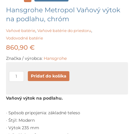
Hansgrohe Metropol Vaňový výtok
na podlahu, chróm
Vaňové batérie
,
Vaňové batérie do priestoru
,
Vodovodné batérie
860,90
€
Značka / výrobca:
Hansgrohe
množstvo
Pridať do košíka
Hansgrohe
Metropol
Vaňový
Vaňový výtok na podlahu.
výtok
na
· Spôsob pripojenia: základné teleso
podlahu,
· Štýl: Modern
chróm
· Výtok 235 mm