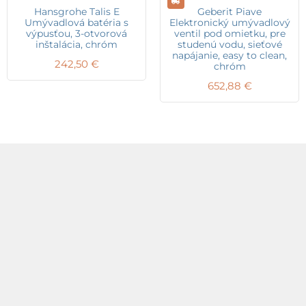
Hansgrohe Talis E
Geberit Piave
Umývadlová batéria s
Elektronický umývadlový
výpusťou, 3-otvorová
ventil pod omietku, pre
inštalácia, chróm
studenú vodu, sieťové
napájanie, easy to clean,
242,50
€
chróm
652,88
€