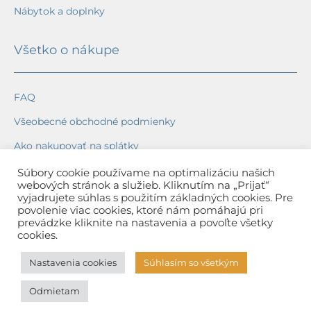
Nábytok a doplnky
Všetko o nákupe
FAQ
Všeobecné obchodné podmienky
Ako nakupovať na splátky
Ochrana osobných údajov
Súbory cookie používame na optimalizáciu našich
webových stránok a služieb. Kliknutím na „Prijať“
Reklamačný poriadok
vyjadrujete súhlas s použitím základných cookies. Pre
povolenie viac cookies, ktoré nám pomáhajú pri
Spôsob a cena dopravy
prevádzke kliknite na nastavenia a povoľte všetky
cookies.
Dodacie lehoty
Nastavenia cookies
Súhlasím so všetkým
Spôsob platby
Odmietam
Záruka na tovar