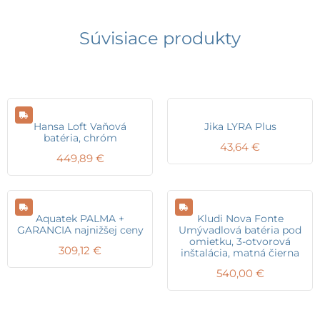
Súvisiace produkty
Hansa Loft Vaňová
Jika LYRA Plus
batéria, chróm
43,64
€
449,89
€
Aquatek PALMA +
Kludi Nova Fonte
GARANCIA najnižšej ceny
Umývadlová batéria pod
omietku, 3-otvorová
309,12
€
inštalácia, matná čierna
540,00
€