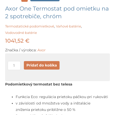
Axor One Termostat pod omietku na
2 spotrebiče, chróm
Termostatické podomietkové
,
Vaňové batérie
,
Vodovodné batérie
1041,52
€
Značka / výrobca:
Axor
množstvo
Pridať do košíka
Axor
One
Termostat
Podomietkový termostat bez telesa
pod
omietku
Funkcia Eco: regulácia prietoku páčkou pri rukoväti
na
v závislosti od množstva vody a inštalácie
2
zníženia prietoku približne o 50 %