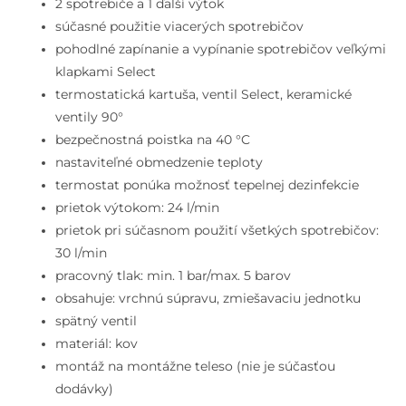
spotrebiče,
2 spotrebiče a 1 ďalší výtok
chróm
súčasné použitie viacerých spotrebičov
pohodlné zapínanie a vypínanie spotrebičov veľkými
klapkami Select
termostatická kartuša, ventil Select, keramické
ventily 90°
bezpečnostná poistka na 40 °C
nastaviteľné obmedzenie teploty
termostat ponúka možnosť tepelnej dezinfekcie
prietok výtokom: 24 l/min
prietok pri súčasnom použití všetkých spotrebičov:
30 l/min
pracovný tlak: min. 1 bar/max. 5 barov
obsahuje: vrchnú súpravu, zmiešavaciu jednotku
spätný ventil
materiál: kov
montáž na montážne teleso (nie je súčasťou
dodávky)