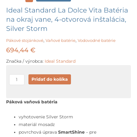
Ideal Standard La Dolce Vita Batéria
na okraj vane, 4-otvorová inštalácia,
Silver Storm
Pákové stojánkové
,
Vaňové batérie
,
Vodovodné batérie
694,44
€
Značka / výrobca:
Ideal Standard
množstvo
Pridať do košíka
Ideal
Standard
La
Páková vaňová batéria
Dolce
Vita
vyhotovenie Silver Storm
Batéria
materiál mosadz
na
povrchová úprava
SmartShine
– pre