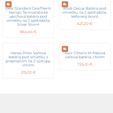
Ideal Standard CeraTherm
Kludi Decus Batéria pod
Navigo Termostatická
omietku, na 2 spotrebiče,
sprchová batéria pod
kefovaný bronz
omietku na 2 spotrebiče,
421,20
€
Silver Storm
664,44
€
Hansa Pinto Vaňová
Axor Citterio M Páková
batéria pod omietku, s
vaňová batéria, chróm
prepínačom na 2 výstupy,
726,10
€
chróm
215,02
€