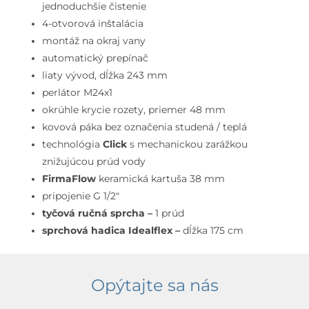
okraj
jednoduchšie čistenie
vane,
4-otvorová inštalácia
4-
montáž na okraj vany
otvorová
automatický prepínač
inštalácia,
liaty vývod, dĺžka 243 mm
Silver
perlátor M24x1
Storm
okrúhle krycie rozety, priemer 48 mm
kovová páka bez označenia studená / teplá
technológia
Click
s mechanickou zarážkou
znižujúcou prúd vody
FirmaFlow
keramická kartuša 38 mm
pripojenie G 1/2″
tyčová ručná sprcha –
1 prúd
sprchová hadica Idealflex –
dĺžka 175 cm
Opýtajte sa nás