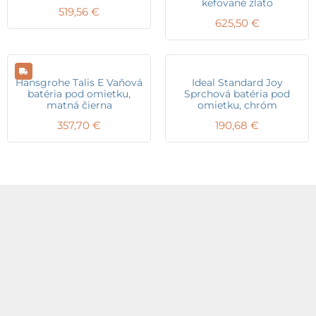
kefované zlato
519,56
€
625,50
€
Hansgrohe Talis E Vaňová
Ideal Standard Joy
batéria pod omietku,
Sprchová batéria pod
matná čierna
omietku, chróm
357,70
€
190,68
€