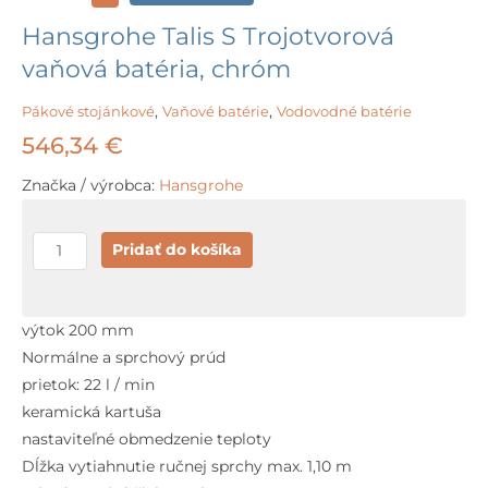
Hansgrohe Talis S Trojotvorová
vaňová batéria, chróm
Pákové stojánkové
,
Vaňové batérie
,
Vodovodné batérie
546,34
€
Značka / výrobca:
Hansgrohe
množstvo
Pridať do košíka
Hansgrohe
Talis
S
výtok 200 mm
Trojotvorová
Normálne a sprchový prúd
vaňová
prietok: 22 l / min
batéria,
keramická kartuša
chróm
nastaviteľné obmedzenie teploty
Dĺžka vytiahnutie ručnej sprchy max. 1,10 m