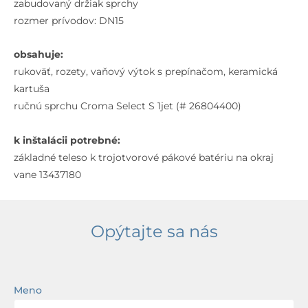
zabudovaný držiak sprchy
rozmer prívodov: DN15
obsahuje:
rukoväť, rozety, vaňový výtok s prepínačom, keramická
kartuša
ručnú sprchu Croma Select S 1jet (# 26804400)
k inštalácii potrebné:
základné teleso k trojotvorové pákové batériu na okraj
vane 13437180
Opýtajte sa nás
Meno