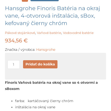
Hansgrohe Finoris Batéria na okraj
vane, 4-otvorová inštalácia, sBox,
kefovaný čierny chróm
Pákové stojánkové
,
Vaňové batérie
,
Vodovodné batérie
934,56
€
Značka / výrobca:
Hansgrohe
množstvo
Pridať do košíka
Hansgrohe
Finoris
Batéria
Finoris Vaňová batéria na okraj vane so 4 otvormi a
na
sBoxom
okraj
vane,
farba: kartáčovaný čierny chróm
4-
inštalácia na okraj vane