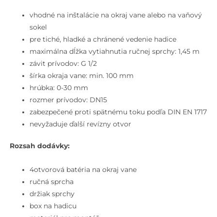
vhodné na inštalácie na okraj vane alebo na vaňový
sokel
pre tiché, hladké a chránené vedenie hadice
maximálna dĺžka vytiahnutia ručnej sprchy: 1,45 m
závit prívodov: G 1/2
šírka okraja vane: min. 100 mm
hrúbka: 0-30 mm
rozmer prívodov: DN15
zabezpečené proti spätnému toku podľa DIN EN 1717
nevyžaduje ďalší revízny otvor
Rozsah dodávky:
4otvorová batéria na okraj vane
ručná sprcha
držiak sprchy
box na hadicu