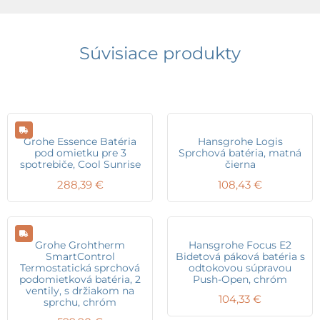
Súvisiace produkty
Grohe Essence Batéria
Hansgrohe Logis
pod omietku pre 3
Sprchová batéria, matná
spotrebiče, Cool Sunrise
čierna
288,39
€
108,43
€
Grohe Grohtherm
Hansgrohe Focus E2
SmartControl
Bidetová páková batéria s
Termostatická sprchová
odtokovou súpravou
podomietková batéria, 2
Push-Open, chróm
ventily, s držiakom na
104,33
€
sprchu, chróm