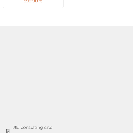
599,90
€
J&J consulting s.r.o.