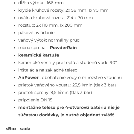
otvorová
dĺžka výtoku: 166 mm
inštalácia,
krycie kruhové rozety: 2x 56 mm, 1x 70 mm
sBox,
oválna kruhová rozeta: 214 x 70 mm
kefovaný
rozstup: 2x 110 mm, 1x 200 mm
čierny
pákové ovládanie
chróm
vaňový výtok: normálny prúd
ručná sprcha:
PowderRain
keramická kartuša
keramické ventily pre teplú a studenú vodu 90°
inštalácia na základné teleso
AirPower
: obohatenie vody o množstvo vzduchu
prietok vaňového vpustu: 23,5 l/min (tlak 3 bar)
prietok sprchy: 9,5 l/min (tlak 3 bar)
pripojenie DN 15
montážne teleso pre 4-otvorovú batériu nie je
súčasťou dodávky, je nutné objednať zvlášť
sBox sada