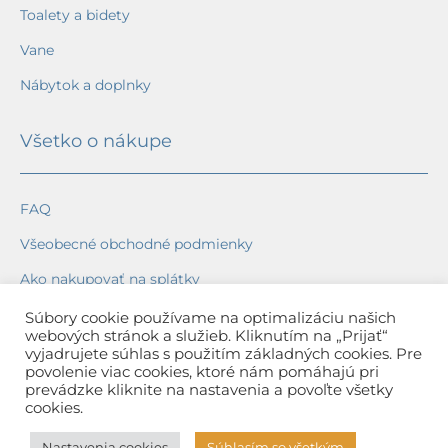
Toalety a bidety
Vane
Nábytok a doplnky
Všetko o nákupe
FAQ
Všeobecné obchodné podmienky
Ako nakupovať na splátky
Ochrana osobných údajov
Súbory cookie používame na optimalizáciu našich
webových stránok a služieb. Kliknutím na „Prijať“
Reklamačný poriadok
vyjadrujete súhlas s použitím základných cookies. Pre
povolenie viac cookies, ktoré nám pomáhajú pri
Spôsob a cena dopravy
prevádzke kliknite na nastavenia a povoľte všetky
cookies.
Dodacie lehoty
Nastavenia cookies
Súhlasím so všetkým