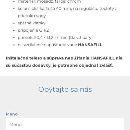
inštalácia,
materiál: mosadz, farba: chróm
chróm
keramická kartuša 40 mm, na reguláciu teploty a
prietoku vody
spätné klapky
pripojenie G 1/2
prietok: 20,4 / 13,2 l / min (tlak 3 bary)
na vzdialené napúšťanie vane
HANSAFILL
Inštalačné teleso a súprava napúšťania HANSAFILL nie
sú súčasťou dodávky, je potrebné objednať zvlášť.
Opýtajte sa nás
Meno