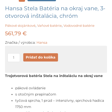
Hansa Stela Batéria na okraj vane, 3-
otvorová inštalácia, chróm
Pákové stojánkové
,
Vaňové batérie
,
Vodovodné batérie
561,79
€
Značka / výrobca:
Hansa
množstvo
Pridať do košíka
Hansa
Stela
Batéria
Trojotvorová batéria Stela na inštaláciu na okraj vane
na
okraj
pákové ovládanie
vane,
s otočným prepínačom
3-
tyčová sprcha, 1 prúd – intenzívny, sprchová hadica
otvorová
1750 mm