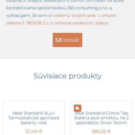
osobných údajov uvedených v tomto formulári na účely
kontaktovania spoločnosťou J&J consulting,s.r.o. a
vyhlasujem, že som si
vedomý svojich práv v zmysle
zákona č. 18/2018 Z.z. o ochrane osobných údajov.
Odoslať
Súvisiace produkty
Ideal Standard ALU+
Ideal Standard Conca Tap
Termostatická sprchová
Batéria pod omietku, na 2
batéria, rosé
spotrebiče, Silver Storm
121,40
€
586,32
€