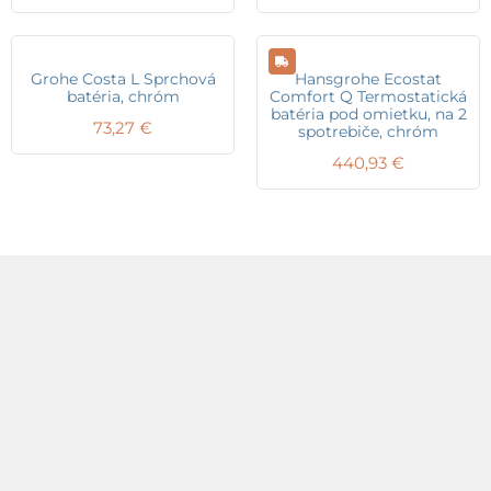
Grohe Costa L Sprchová
Hansgrohe Ecostat
batéria, chróm
Comfort Q Termostatická
batéria pod omietku, na 2
73,27
€
spotrebiče, chróm
440,93
€