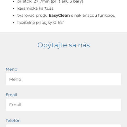
inštalácia,
prietok 27 l/min (pri tlaku 3 bary)
kefovaný
keramická kartuša
bronz
tvarovač prúdu
EasyClean
s nakláňacou funkciou
flexibilné prípojky G 1/2″
Opýtajte sa nás
Meno
Email
Telefón