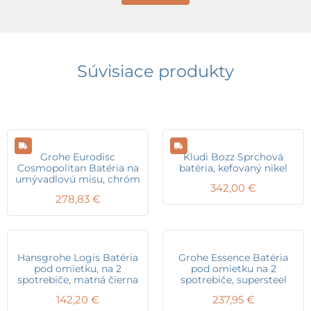
Súvisiace produkty
Grohe Eurodisc
Kludi Bozz Sprchová
Cosmopolitan Batéria na
batéria, kefovaný nikel
umývadlovú misu, chróm
342,00
€
278,83
€
Hansgrohe Logis Batéria
Grohe Essence Batéria
pod omietku, na 2
pod omietku na 2
spotrebiče, matná čierna
spotrebiče, supersteel
142,20
€
237,95
€