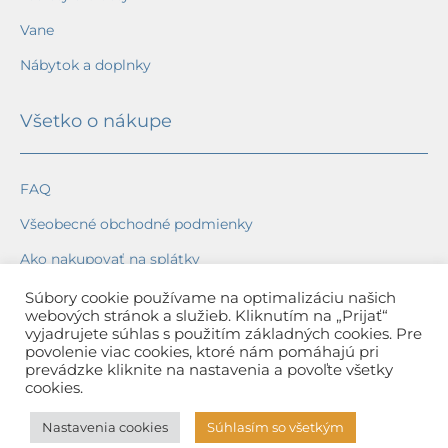
Vane
Nábytok a doplnky
Všetko o nákupe
FAQ
Všeobecné obchodné podmienky
Ako nakupovať na splátky
Ochrana osobných údajov
Súbory cookie používame na optimalizáciu našich
webových stránok a služieb. Kliknutím na „Prijať“
Reklamačný poriadok
vyjadrujete súhlas s použitím základných cookies. Pre
povolenie viac cookies, ktoré nám pomáhajú pri
Spôsob a cena dopravy
prevádzke kliknite na nastavenia a povoľte všetky
cookies.
Dodacie lehoty
Nastavenia cookies
Súhlasím so všetkým
Spôsob platby