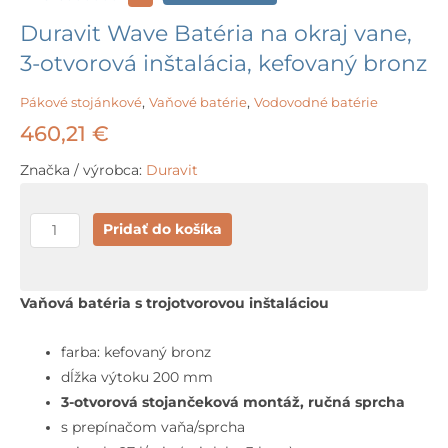
Duravit Wave Batéria na okraj vane,
3-otvorová inštalácia, kefovaný bronz
Pákové stojánkové
,
Vaňové batérie
,
Vodovodné batérie
460,21
€
Značka / výrobca:
Duravit
množstvo
Pridať do košíka
Duravit
Wave
Batéria
Vaňová batéria s trojotvorovou inštaláciou
na
okraj
farba: kefovaný bronz
vane,
dĺžka výtoku 200 mm
3-
3-otvorová stojančeková montáž, ručná sprcha
otvorová
s prepínačom vaňa/sprcha