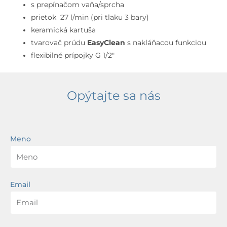
otvorová
s prepínačom vaňa/sprcha
inštalácia,
prietok 27 l/min (pri tlaku 3 bary)
kefovaná
keramická kartuša
nerezová
tvarovač prúdu
EasyClean
s nakláňacou funkciou
flexibilné prípojky G 1/2″
Opýtajte sa nás
Meno
Email