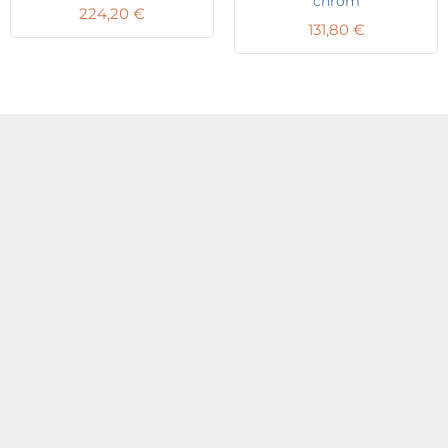
chróm
224,20
€
131,80
€