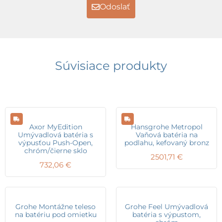
Odoslať
Súvisiace produkty
Axor MyEdition
Hansgrohe Metropol
Umývadlová batéria s
Vaňová batéria na
výpusťou Push-Open,
podlahu, kefovaný bronz
chróm/čierne sklo
2501,71
€
732,06
€
Grohe Montážne teleso
Grohe Feel Umývadlová
na batériu pod omietku
batéria s výpustom,