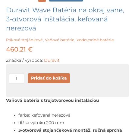
Duravit Wave Batéria na okraj vane,
3-otvorová inštalácia, kefovaná
nerezová
Pákové stojánkové
,
Vaňové batérie
,
Vodovodné batérie
460,21
€
Značka / výrobca:
Duravit
množstvo
Pridať do košíka
Duravit
Wave
Batéria
Vaňová batéria s trojotvorovou inštaláciou
na
okraj
farba: kefovaná nerezová
vane,
dĺžka výtoku 200 mm
3-
3-otvorová stojančeková montáž, ručná sprcha