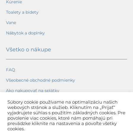
Kúrenie
Toalety a bidety
Vane
Nábytok a doplnky
Všetko o nákupe
FAQ
Všeobecné obchodné podmienky
Ako nakupovať na splátky
Ochrana osobných údajov
Súbory cookie používame na optimalizáciu našich
webových stránok a služieb. Kliknutím na „Prijať“
Reklamačný poriadok
vyjadrujete súhlas s použitím základných cookies. Pre
povolenie viac cookies, ktoré nám pomáhajú pri
Spôsob a cena dopravy
prevádzke kliknite na nastavenia a povoľte všetky
cookies.
Dodacie lehoty