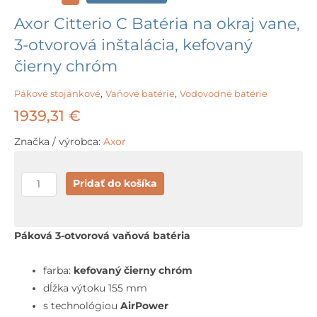
Axor Citterio C Batéria na okraj vane,
3-otvorová inštalácia, kefovaný
čierny chróm
Pákové stojánkové
,
Vaňové batérie
,
Vodovodné batérie
1939,31
€
Značka / výrobca:
Axor
množstvo
Pridať do košíka
Axor
Citterio
C
Páková 3-otvorová vaňová batéria
Batéria
na
farba:
kefovaný čierny chróm
okraj
dĺžka výtoku 155 mm
vane,
s technológiou
AirPower