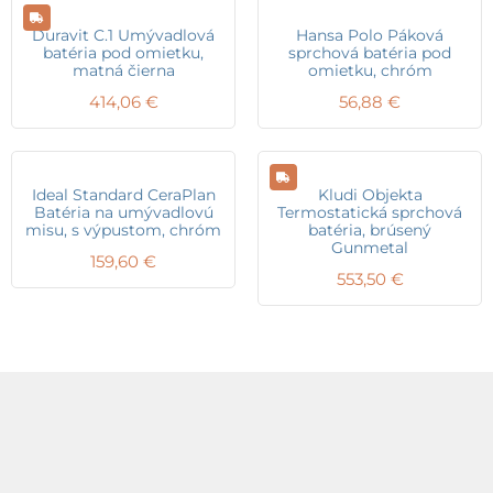
Duravit C.1 Umývadlová
Hansa Polo Páková
batéria pod omietku,
sprchová batéria pod
matná čierna
omietku, chróm
414,06
€
56,88
€
Ideal Standard CeraPlan
Kludi Objekta
Batéria na umývadlovú
Termostatická sprchová
misu, s výpustom, chróm
batéria, brúsený
Gunmetal
159,60
€
553,50
€