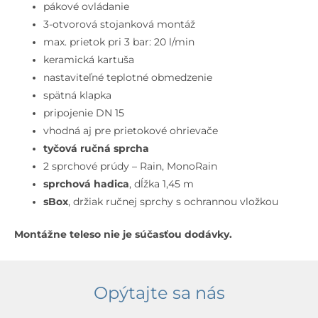
3-
pákové ovládanie
otvorová
3-otvorová stojanková montáž
inštalácia,
max. prietok pri 3 bar: 20 l/min
kefovaný
keramická kartuša
čierny
nastaviteľné teplotné obmedzenie
chróm
spätná klapka
pripojenie DN 15
vhodná aj pre prietokové ohrievače
tyčová ručná sprcha
2 sprchové prúdy –
Rain, MonoRain
sprchová hadica
, dĺžka 1,45 m
sBox
, držiak ručnej sprchy s ochrannou vložkou
Montážne teleso nie je súčasťou dodávky.
Opýtajte sa nás