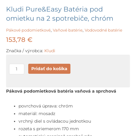
Kludi Pure&Easy Batéria pod
omietku na 2 spotrebiče, chróm
Pákové podomietkové
,
Vaňové batérie
,
Vodovodné batérie
153,78
€
Značka / výrobca:
Kludi
množstvo
Pridať do košíka
Kludi
Pure&Easy
Batéria
Páková podomietková batéria vaňová a sprchová
pod
omietku
povrchová úprava: chróm
na
materiál: mosadz
2
vrchný diel s ovládacou jednotkou
spotrebiče,
rozeta s priemerom 170 mm
chróm