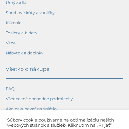
Umývadlá
Sprchové kúty a vaničky
Kúrenie
Toalety a bidety
Vane
Nábytok a doplnky
Všetko o nákupe
FAQ
Všeobecné obchodné podmienky
Ako nakupovať na splátky
Ochrana osobných údajov
Súbory cookie používame na optimalizáciu našich
webových stránok a služieb. Kliknutím na „Prijať“
Reklamačný poriadok