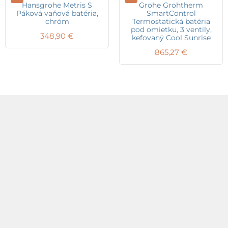
Hansgrohe Metris S
Grohe Grohtherm
Páková vaňová batéria,
SmartControl
chróm
Termostatická batéria
pod omietku, 3 ventily,
348,90
€
kefovaný Cool Sunrise
865,27
€