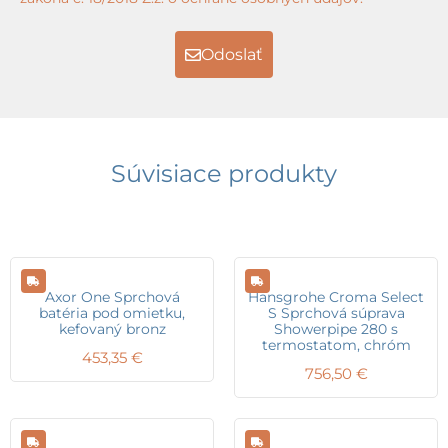
Odoslať
Súvisiace produkty
Axor One Sprchová
Hansgrohe Croma Select
batéria pod omietku,
S Sprchová súprava
kefovaný bronz
Showerpipe 280 s
termostatom, chróm
453,35
€
756,50
€