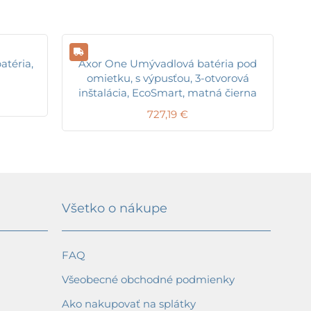
atéria,
Axor One Umývadlová batéria pod
omietku, s výpusťou, 3-otvorová
inštalácia, EcoSmart, matná čierna
727,19
€
Všetko o nákupe
FAQ
Všeobecné obchodné podmienky
Ako nakupovať na splátky