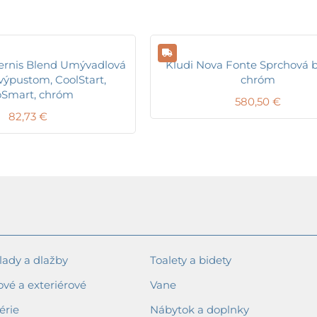
ernis Blend Umývadlová
Kludi Nova Fonte Sprchová b
 výpustom, CoolStart,
chróm
oSmart, chróm
580,50
€
82,73
€
ady a dlažby
Toalety a bidety
ové a exteriérové
Vane
érie
Nábytok a doplnky