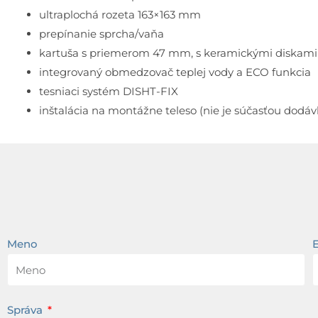
ultraplochá rozeta 163×163 mm
prepínanie sprcha/vaňa
kartuša s priemerom 47 mm, s keramickými diskami
integrovaný obmedzovač teplej vody a ECO funkcia
tesniaci systém DISHT-FIX
inštalácia na montážne teleso (nie je súčasťou dodáv
Meno
Správa