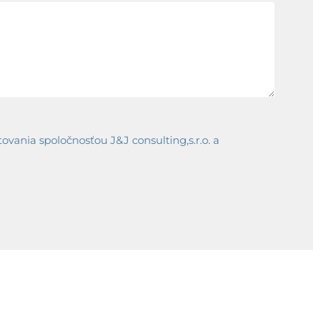
ania spoločnosťou J&J consulting,s.r.o. a