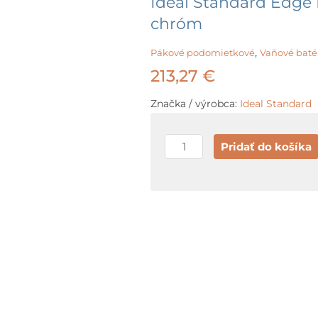
Ideal Standard Edge 
chróm
,
Pákové podomietkové
Vaňové baté
213,27
€
Značka / výrobca:
Ideal Standard
množstvo
Pridať do košíka
Ideal
Standard
Edge
Batéria
pod
omietku,
2
spotrebiče,
chróm