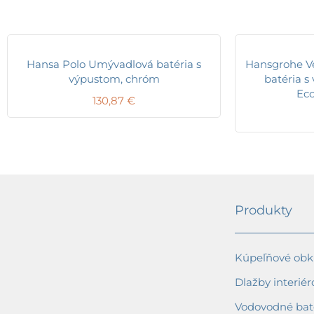
Hansa Polo Umývadlová batéria s
Hansgrohe V
výpustom, chróm
batéria s
Ec
130,87
€
Produkty
Kúpeľňové obkl
Dlažby interiér
Vodovodné bat