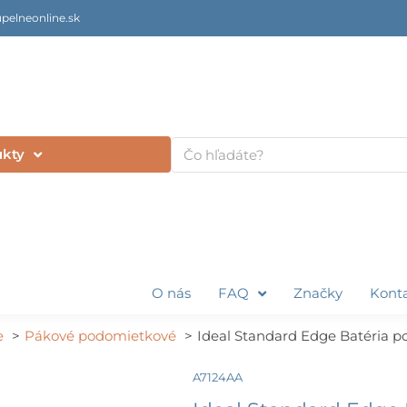
pelneonline.sk
Vyhľadať
ukty
O nás
FAQ
Značky
Kont
e
Pákové podomietkové
Ideal Standard Edge Batéria p
A7124AA