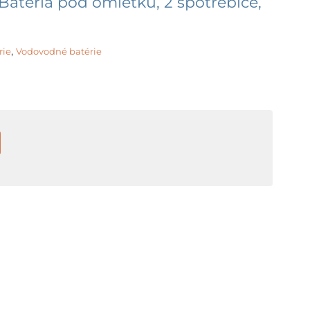
Batéria pod omietku, 2 spotrebiče,
,
rie
Vodovodné batérie