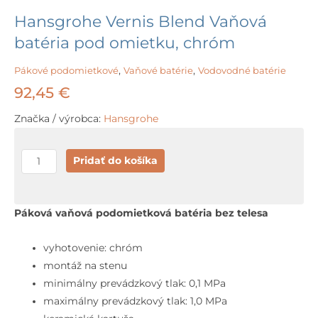
Hansgrohe Vernis Blend Vaňová
batéria pod omietku, chróm
Pákové podomietkové
,
Vaňové batérie
,
Vodovodné batérie
92,45
€
Značka / výrobca:
Hansgrohe
množstvo
Pridať do košíka
Hansgrohe
Vernis
Blend
Páková vaňová podomietková batéria bez telesa
Vaňová
batéria
vyhotovenie: chróm
pod
montáž na stenu
omietku,
minimálny prevádzkový tlak: 0,1 MPa
chróm
maximálny prevádzkový tlak: 1,0 MPa