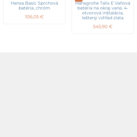
Hansa Basic Sprchová
Hansgrohe Talis E Vaňová
batéria, chróm
batéria na okraj vane, 4-
otvorová inštalácia,
106,05
€
leštený vzhľad zlata
545,90
€