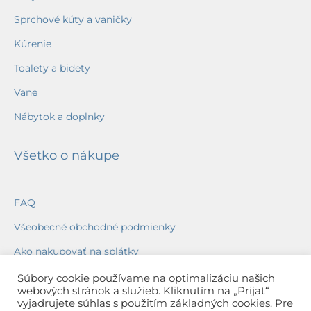
Sprchové kúty a vaničky
Kúrenie
Toalety a bidety
Vane
Nábytok a doplnky
Všetko o nákupe
FAQ
Všeobecné obchodné podmienky
Ako nakupovať na splátky
Ochrana osobných údajov
Súbory cookie používame na optimalizáciu našich
webových stránok a služieb. Kliknutím na „Prijať“
Reklamačný poriadok
vyjadrujete súhlas s použitím základných cookies. Pre