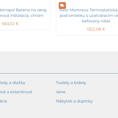
tropol Batéria na okraj
Axor Montreux Termostatická 
orová inštalácia, chróm
pod omietku s uzatváracím ve
kefovaný nikel
663,02
€
1322,08
€
ady a dlažby
Toalety a bidety
ové a exteriérové
Vane
érie
Nábytok a doplnky