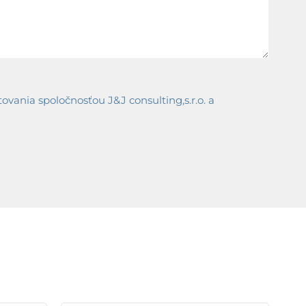
ania spoločnosťou J&J consulting,s.r.o. a