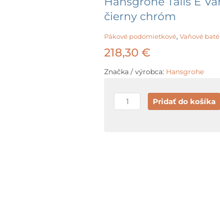
Hansgrohe Talis E Va
čierny chróm
,
Pákové podomietkové
Vaňové baté
218,30
€
Značka / výrobca:
Hansgrohe
množstvo
Pridať do košíka
Hansgrohe
Talis
E
Vaňová
batéria
pod
omietku,
kefovaný
čierny