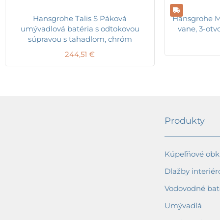
Hansgrohe Talis S Páková
Hansgrohe Me
umývadlová batéria s odtokovou
vane, 3-otv
súpravou s ťahadlom, chróm
244,51
€
Produkty
Kúpeľňové obkl
Dlažby interiér
Vodovodné bat
Umývadlá