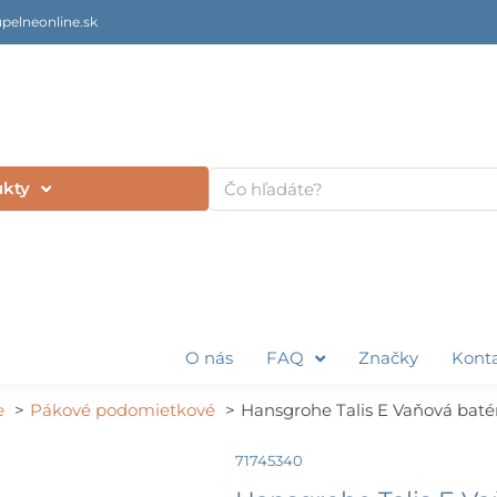
pelneonline.sk
Vyhľadať
ukty
O nás
FAQ
Značky
Kont
e
Pákové podomietkové
Hansgrohe Talis E Vaňová baté
71745340