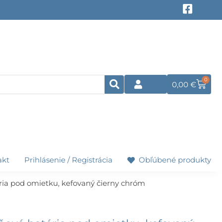
F
a
c
e
b
o
o
k
0
Cart
0,00
€
-
s
q
u
a
r
e
akt
Prihlásenie / Registrácia
Obľúbené produkty
ria pod omietku, kefovaný čierny chróm