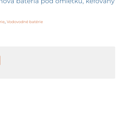
ňová batéria pod omietku, kefovaný
,
rie
Vodovodné batérie