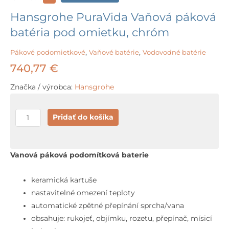
Hansgrohe PuraVida Vaňová páková
batéria pod omietku, chróm
Pákové podomietkové
,
Vaňové batérie
,
Vodovodné batérie
740,77
€
Značka / výrobca:
Hansgrohe
množstvo
Pridať do košíka
Hansgrohe
PuraVida
Vaňová
Vanová páková podomítková baterie
páková
batéria
keramická kartuše
pod
nastavitelné omezení teploty
omietku,
automatické zpětné přepínání sprcha/vana
chróm
obsahuje: rukojeť, objímku, rozetu, přepínač, mísicí