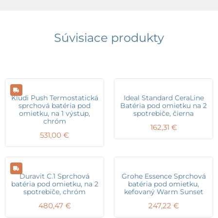
Súvisiace produkty
Kludi Push Termostatická
Ideal Standard CeraLine
sprchová batéria pod
Batéria pod omietku na 2
omietku, na 1 výstup,
spotrebiče, čierna
chróm
162,31
€
531,00
€
Duravit C.1 Sprchová
Grohe Essence Sprchová
batéria pod omietku, na 2
batéria pod omietku,
spotrebiče, chróm
kefovaný Warm Sunset
480,47
€
247,22
€