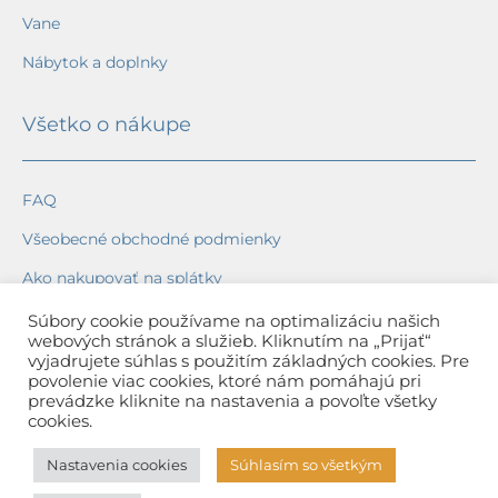
Vane
Nábytok a doplnky
Všetko o nákupe
FAQ
Všeobecné obchodné podmienky
Ako nakupovať na splátky
Ochrana osobných údajov
Súbory cookie používame na optimalizáciu našich
webových stránok a služieb. Kliknutím na „Prijať“
Reklamačný poriadok
vyjadrujete súhlas s použitím základných cookies. Pre
povolenie viac cookies, ktoré nám pomáhajú pri
Spôsob a cena dopravy
prevádzke kliknite na nastavenia a povoľte všetky
cookies.
Dodacie lehoty
Nastavenia cookies
Súhlasím so všetkým
Spôsob platby