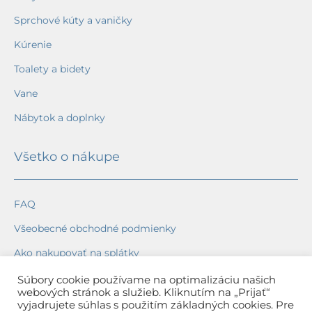
Sprchové kúty a vaničky
Kúrenie
Toalety a bidety
Vane
Nábytok a doplnky
Všetko o nákupe
FAQ
Všeobecné obchodné podmienky
Ako nakupovať na splátky
Ochrana osobných údajov
Súbory cookie používame na optimalizáciu našich
webových stránok a služieb. Kliknutím na „Prijať“
Reklamačný poriadok
vyjadrujete súhlas s použitím základných cookies. Pre