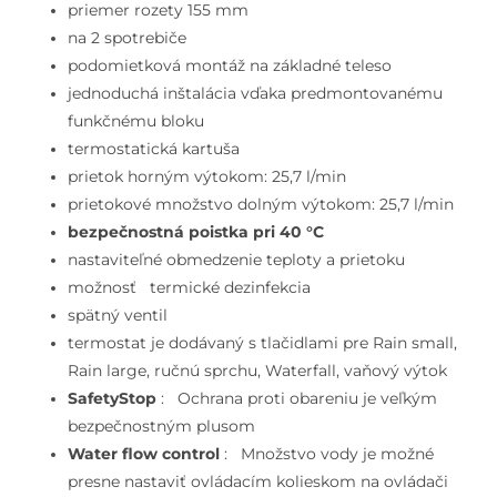
omietku,
priemer rozety 155 mm
na
na 2 spotrebiče
2
podomietková montáž na základné teleso
spotrebiče,
jednoduchá inštalácia vďaka predmontovanému
kefovaný
funkčnému bloku
bronz
termostatická kartuša
prietok horným výtokom: 25,7 l/min
prietokové množstvo dolným výtokom: 25,7 l/min
bezpečnostná poistka pri 40 °C
nastaviteľné obmedzenie teploty a prietoku
možnosť termické dezinfekcia
spätný ventil
termostat je dodávaný s tlačidlami pre Rain small,
Rain large, ručnú sprchu, Waterfall, vaňový výtok
SafetyStop
: Ochrana proti obareniu je veľkým
bezpečnostným plusom
Water flow control
: Množstvo vody je možné
presne nastaviť ovládacím kolieskom na ovládači