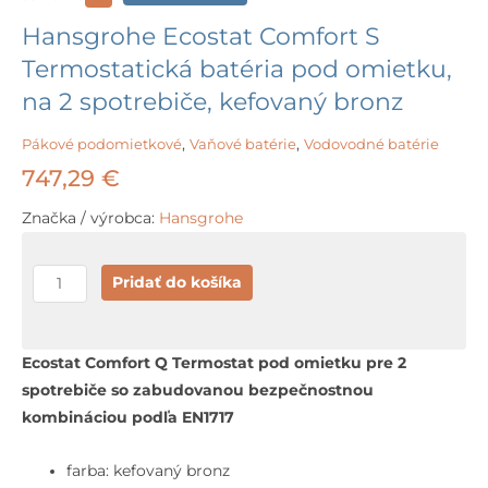
Hansgrohe Ecostat Comfort S
Termostatická batéria pod omietku,
na 2 spotrebiče, kefovaný bronz
Pákové podomietkové
,
Vaňové batérie
,
Vodovodné batérie
747,29
€
Značka / výrobca:
Hansgrohe
množstvo
Pridať do košíka
Hansgrohe
Ecostat
Comfort
Ecostat Comfort Q Termostat pod omietku pre 2
S
spotrebiče so zabudovanou bezpečnostnou
Termostatická
kombináciou podľa EN1717
batéria
pod
farba: kefovaný bronz