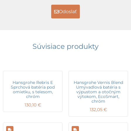
Odoslať
Súvisiace produkty
Hansgrohe Rebris E
Hansgrohe Vernis Blend
Sprchová batéria pod
Umývadlová batéria s
omietku, s telesom,
výpustom a otočným
chróm
výtokom, EcoSmart,
chróm
130,10
€
132,05
€