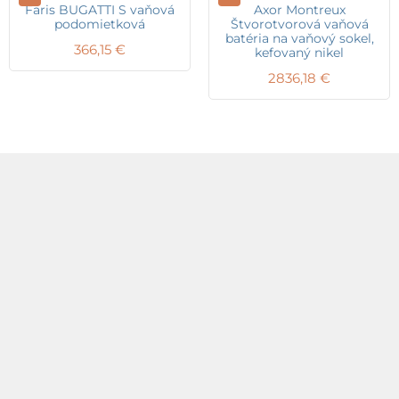
Faris BUGATTI S vaňová
Axor Montreux
podomietková
Štvorotvorová vaňová
batéria na vaňový sokel,
366,15
€
kefovaný nikel
2836,18
€