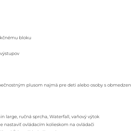
nkčnému bloku
 výstupov
zpečnostným plusom najmä pre deti alebo osoby s obmedzen
in large, ručná sprcha, Waterfall, vaňový výtok
e nastaviť ovládacím kolieskom na ovládači