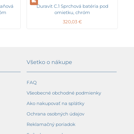
vaňová
Duravit C.1 Sprchová batéria pod
róm
omietku, chróm
320,03
€
Všetko o nákupe
FAQ
Všeobecné obchodné podmienky
Ako nakupovať na splátky
Ochrana osobných údajov
Reklamačný poriadok