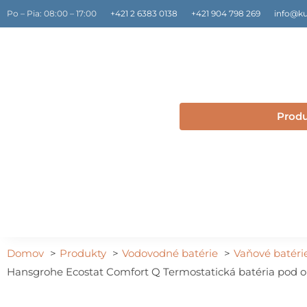
Preskočiť
Po – Pia: 08:00 – 17:00
+421 2 6383 0138
+421 904 798 269
info@ku
na
obsah
Prod
Domov
Produkty
Vodovodné batérie
Vaňové batéri
Hansgrohe Ecostat Comfort Q Termostatická batéria pod om