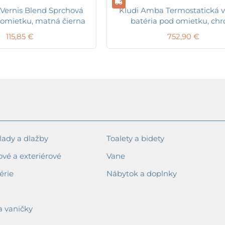
Vernis Blend Sprchová
Kludi Amba Termostatická 
 omietku, matná čierna
batéria pod omietku, ch
115,85
€
752,90
€
ady a dlažby
Toalety a bidety
ové a exteriérové
Vane
érie
Nábytok a doplnky
a vaničky