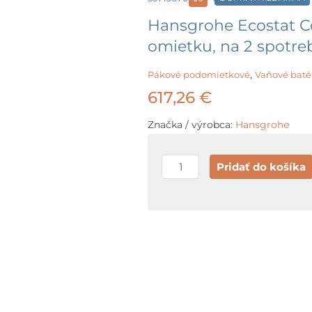
Hansgrohe Ecostat C
omietku, na 2 spotre
,
Pákové podomietkové
Vaňové baté
617,26
€
Značka / výrobca:
Hansgrohe
množstvo
Pridať do košíka
Hansgrohe
Ecostat
Comfort
Q
Termostatická
batéria
pod