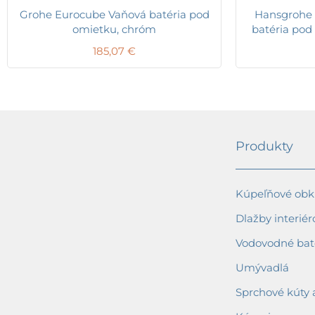
Grohe Eurocube Vaňová batéria pod
Hansgrohe 
omietku, chróm
batéria pod
185,07
€
Produkty
Kúpeľňové obkl
Dlažby interiér
Vodovodné bat
Umývadlá
Sprchové kúty 