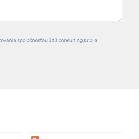
ania spoločnosťou J&J consulting,s.r.o. a