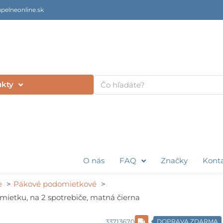
pelneonline.sk
Vyhľadať
ukty
O nás
FAQ
Značky
Kont
e
Pákové podomietkové
ietku, na 2 spotrebiče, matná čierna
33713670
DOPRAVA ZDARMA