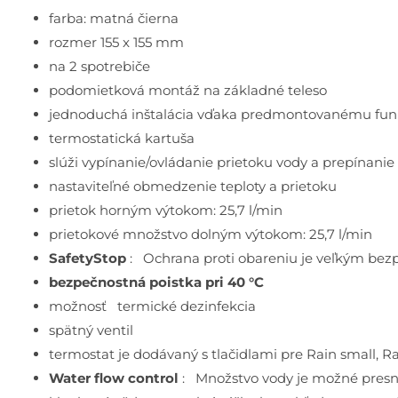
farba: matná čierna
rozmer 155 x 155 mm
na 2 spotrebiče
podomietková montáž na základné teleso
jednoduchá inštalácia vďaka predmontovanému fu
termostatická kartuša
slúži vypínanie/ovládanie prietoku vody a prepínanie
nastaviteľné obmedzenie teploty a prietoku
prietok horným výtokom: 25,7 l/min
prietokové množstvo dolným výtokom: 25,7 l/min
SafetyStop
: Ochrana proti obareniu je veľkým be
bezpečnostná poistka pri 40 °C
možnosť termické dezinfekcia
spätný ventil
termostat je dodávaný s tlačidlami pre Rain small, Ra
Water flow control
: Množstvo vody je možné presn