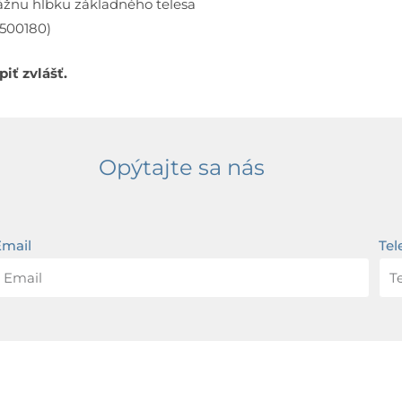
ážnu hĺbku základného telesa
500180)
iť zvlášť.
Opýtajte sa nás
Email
Tel