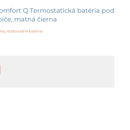
omfort Q Termostatická batéria pod
biče, matná čierna
,
rie
Vodovodné batérie