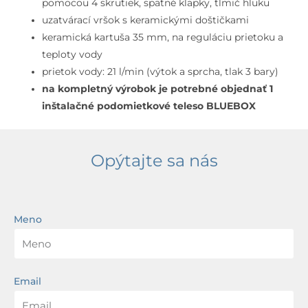
matná
pomocou 4 skrutiek, spätné klapky, tlmič hluku
čierna
uzatvárací vršok s keramickými doštičkami
keramická kartuša 35 mm, na reguláciu prietoku a
teploty vody
prietok vody: 21 l/min (výtok a sprcha, tlak 3 bary)
na kompletný výrobok je potrebné objednať 1
inštalačné podomietkové teleso BLUEBOX
Opýtajte sa nás
Meno
Email