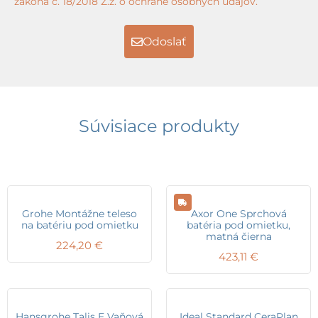
zákona č. 18/2018 Z.z. o ochrane osobných údajov.
Odoslať
Súvisiace produkty
Grohe Montážne teleso
Axor One Sprchová
na batériu pod omietku
batéria pod omietku,
matná čierna
224,20
€
423,11
€
Hansgrohe Talis E Vaňová
Ideal Standard CeraPlan