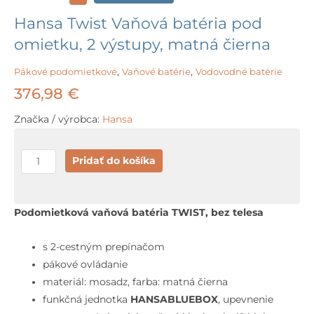
Hansa Twist Vaňová batéria pod
omietku, 2 výstupy, matná čierna
Pákové podomietkové
,
Vaňové batérie
,
Vodovodné batérie
376,98
€
Značka / výrobca:
Hansa
množstvo
Pridať do košíka
Hansa
Twist
Vaňová
Podomietková vaňová batéria TWIST, bez telesa
batéria
pod
s 2-cestným prepínačom
omietku,
pákové ovládanie
2
materiál: mosadz, farba: matná čierna
výstupy,
funkčná jednotka
HANSABLUEBOX
, upevnenie