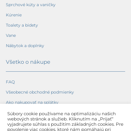
Sprchové kúty a vaničky
Kúrenie
Toalety a bidety
Vane
Nábytok a doplnky
Všetko o nákupe
FAQ
Všeobecné obchodné podmienky
Ako nakupovať na splátky
Ochrana osobných údajov
Súbory cookie používame na optimalizáciu našich
webových stránok a služieb. Kliknutím na „Prijať“
Reklamačný poriadok
vyjadrujete súhlas s použitím základných cookies. Pre
povolenie viac cookies, ktoré nám pomáhajú pri