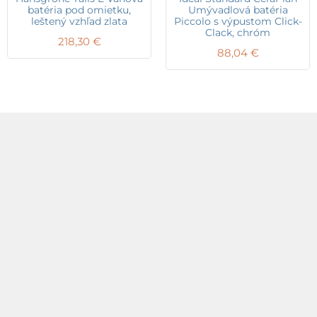
batéria pod omietku,
Umývadlová batéria
leštený vzhľad zlata
Piccolo s výpustom Click-
Clack, chróm
218,30
€
88,04
€