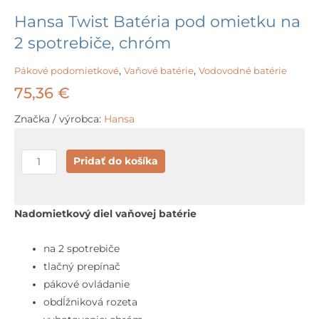
Hansa Twist Batéria pod omietku na
2 spotrebiče, chróm
Pákové podomietkové
,
Vaňové batérie
,
Vodovodné batérie
75,36
€
Značka / výrobca:
Hansa
množstvo
Pridať do košíka
Hansa
Twist
Batéria
Nadomietkový diel vaňovej batérie
pod
omietku
na 2 spotrebiče
na
tlačný prepínač
2
pákové ovládanie
spotrebiče,
obdĺžniková rozeta
chróm