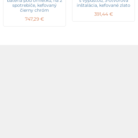
batéria pod omietku, na 2
s výpusťou, 3-otvorová
spotrebiče, kefovaný
inštalácia, kefované zlato
čierny chróm
391,44
€
747,29
€