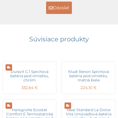
Odoslať
Súvisiace produkty
Duravit C.1 Sprchová
Kludi Renon Sprchová
batéria pod omietku,
batéria pod omietku,
chróm
matná biela
332,64
€
224,10
€
Hansgrohe Ecostat
Ideal Standard La Dolce
Comfort E Termostatická
Vita Umývadlová batéria