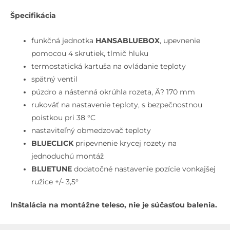
2
Špecifikácia
spotrebiče,
matná
funkčná jednotka
HANSABLUEBOX
, upevnenie
čierna
pomocou 4 skrutiek, tlmič hluku
termostatická kartuša na ovládanie teploty
spätný ventil
púzdro a nástenná okrúhla rozeta, Ă? 170 mm
rukoväť na nastavenie teploty, s bezpečnostnou
poistkou pri 38 °C
nastaviteľný obmedzovač teploty
BLUECLICK
pripevnenie krycej rozety na
jednoduchú montáž
BLUETUNE
dodatočné nastavenie pozície vonkajšej
ružice +/- 3,5°
Inštalácia na montážne teleso, nie je súčasťou balenia.