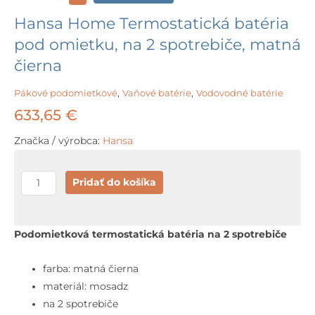
Hansa Home Termostatická batéria
pod omietku, na 2 spotrebiče, matná
čierna
Pákové podomietkové
,
Vaňové batérie
,
Vodovodné batérie
633,65
€
Značka / výrobca:
Hansa
množstvo
Pridať do košíka
Hansa
Home
Termostatická
Podomietková termostatická batéria na 2 spotrebiče
batéria
pod
farba: matná čierna
omietku,
materiál: mosadz
na
na 2 spotrebiče