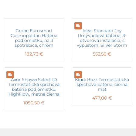
Grohe Eurosmart
Ideal Standard Joy
Cosmopolitan Batéria
Umývadlová batéria, 3-
pod omietku, na 3
otvorová inštalácia, s
spotrebiče, chróm
výpustom, Silver Storm
182,73
€
553,56
€
Axor ShowerSelect ID
Kludi Bozz Termostatická
Termostatická sprchová
sprchová batéria, čierna
batéria pod omietku,
mat
HighFlow, matná čierna
477,00
€
1050,50
€