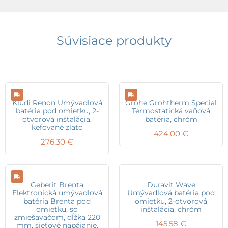
Súvisiace produkty
Kludi Renon Umývadlová
Grohe Grohtherm Special
batéria pod omietku, 2-
Termostatická vaňová
otvorová inštalácia,
batéria, chróm
kefované zlato
424,00
€
276,30
€
Geberit Brenta
Duravit Wave
Elektronická umývadlová
Umývadlová batéria pod
batéria Brenta pod
omietku, 2-otvorová
omietku, so
inštalácia, chróm
zmiešavačom, dĺžka 220
145,58
€
mm, sieťové napájanie,