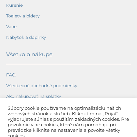
Kúrenie
Toalety a bidety
Vane
Nábytok a doplnky
Všetko o nákupe
FAQ
Všeobecné obchodné podmienky
Ako nakupovať na splátky
Ochrana osobných údajov
Súbory cookie používame na optimalizáciu našich
webových stránok a služieb. Kliknutím na „Prijať“
Reklamačný poriadok
vyjadrujete súhlas s použitím základných cookies. Pre
povolenie viac cookies, ktoré nám pomáhajú pri
Spôsob a cena dopravy
prevádzke kliknite na nastavenia a povoľte všetky
cookies.