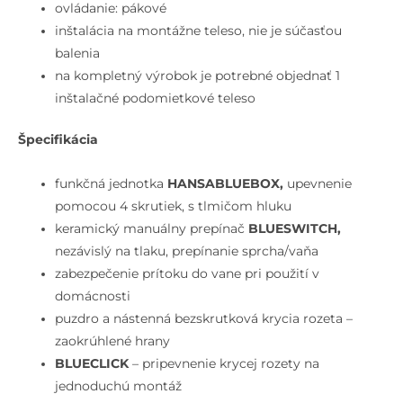
prepínačom
ovládanie: pákové
na
inštalácia na montážne teleso, nie je súčasťou
2
balenia
výstupy,
na kompletný výrobok je potrebné objednať 1
chróm
inštalačné podomietkové teleso
Špecifikácia
funkčná jednotka
HANSABLUEBOX,
upevnenie
pomocou 4 skrutiek, s tlmičom hluku
keramický manuálny prepínač
BLUESWITCH,
nezávislý na tlaku, prepínanie sprcha/vaňa
zabezpečenie prítoku do vane pri použití v
domácnosti
puzdro a nástenná bezskrutková krycia rozeta –
zaokrúhlené hrany
BLUECLICK
– pripevnenie krycej rozety na
jednoduchú montáž