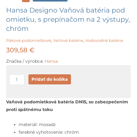
Hansa Designo Vaňová batéria pod
omietku, s prepínačom na 2 výstupy,
chróm
Pákové podomietkové
,
Vaňové batérie
,
Vodovodné batérie
309,58
€
Značka / výrobca:
Hansa
množstvo
Pridať do košíka
Hansa
Designo
Vaňová
Vaňová podomietková batéria DN15, so zabezpečením
batéria
proti spätnému toku
pod
omietku,
materiál: mosadz
s
farebné vyhotovenie: chróm