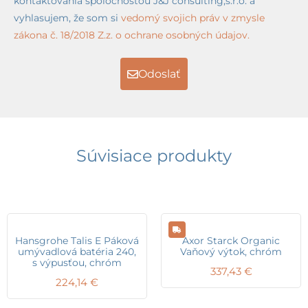
kontaktovania spoločnosťou J&J consulting,s.r.o. a
vyhlasujem, že som si
vedomý svojich práv v zmysle
zákona č. 18/2018 Z.z. o ochrane osobných údajov.
Odoslať
Súvisiace produkty
Hansgrohe Talis E Páková
Axor Starck Organic
umývadlová batéria 240,
Vaňový výtok, chróm
s výpusťou, chróm
337,43
€
224,14
€