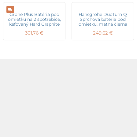
Grohe Plus Batéria pod
Hansgrohe DuoTurn Q
omietku na 2 spotrebiče,
Sprchová batéria pod
kefovaný Hard Graphite
omietku, matná čierna
301,76
€
249,62
€