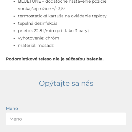
BLUETUNE – dodatočné nastavenie pozície
vonkajšej ružice +/- 3,5°
termostatická kartuša na ovládanie teploty
tepelná dezinfekcia
prietok 22.8 l/min (pri tlaku 3 bary)
vyhotovenie: chróm
materiál: mosadz
Podomietkové teleso nie je súčasťou balenia.
Opýtajte sa nás
Meno