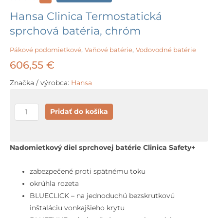
Hansa Clinica Termostatická
sprchová batéria, chróm
Pákové podomietkové
,
Vaňové batérie
,
Vodovodné batérie
606,55
€
Značka / výrobca:
Hansa
množstvo
Pridať do košíka
Hansa
Clinica
Termostatická
Nadomietkový diel sprchovej batérie Clinica Safety+
sprchová
batéria,
zabezpečené proti spätnému toku
chróm
okrúhla rozeta
BLUECLICK – na jednoduchú bezskrutkovú
inštaláciu vonkajšieho krytu