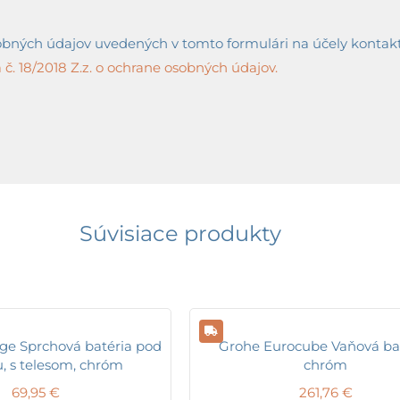
ných údajov uvedených v tomto formulári na účely kontaktov
č. 18/2018 Z.z. o ochrane osobných údajov.
Súvisiace produkty
e Sprchová batéria pod
Grohe Eurocube Vaňová bat
, s telesom, chróm
chróm
69,95
€
261,76
€