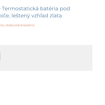
 Termostatická batéria pod
iče, leštený vzhľad zlata
,
rie
Vodovodné batérie