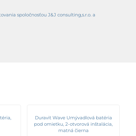
ania spoločnosťou J&J consulting,s.r.o. a
éria,
Duravit Wave Umývadlová batéria
pod omietku, 2-otvorová inštalácia,
matná čierna