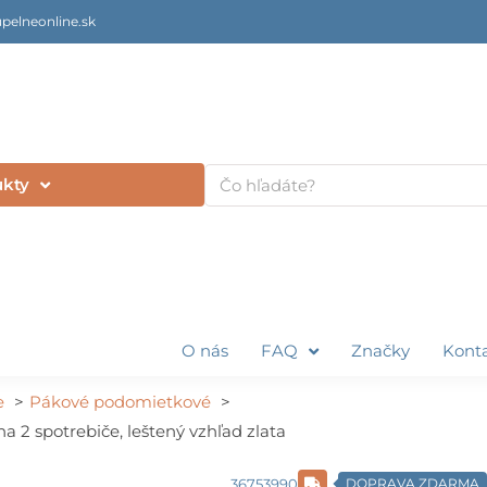
pelneonline.sk
Vyhľadať
ukty
O nás
FAQ
Značky
Kont
e
Pákové podomietkové
 2 spotrebiče, leštený vzhľad zlata
36753990
DOPRAVA ZDARMA