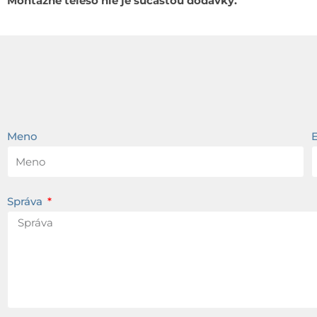
Montážne teleso nie je súčasťou dodávky.
Meno
Správa