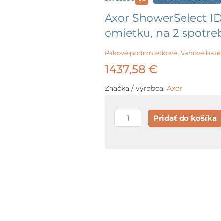
Axor ShowerSelect ID
omietku, na 2 spotreb
,
Pákové podomietkové
Vaňové baté
1437,58
€
Značka / výrobca:
Axor
množstvo
Pridať do košíka
Axor
ShowerSelect
ID
Termostatická
batéria
pod
omietku,