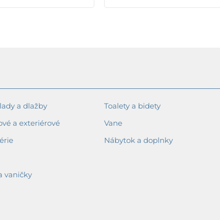
ady a dlažby
Toalety a bidety
ové a exteriérové
Vane
érie
Nábytok a doplnky
a vaničky