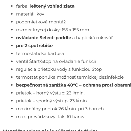
farba:
leštený vzhľad zlata
materiál: kov
podomietková montáž
rozmer krycej dosky: 155 x 155 mm
ovládanie Select-paddle
a haptická rukoväť
pre 2 spotrebiče
termostatická kartuša
ventil Štart/Stop na ovládanie funkcií
regulácia prietoku vody s funkciou Stop
termostat ponúka možnosť termickej dezinfekcie
bezpečnostná zarážka 40°C – ochrana proti obaren
prietok – horný výstup: 23 l/min.
prietok – spodný výstup: 23 l/min.
maximálny prietok 26 l/min. pri 3 baroch
max. prevádzkový tlak: 10 barov