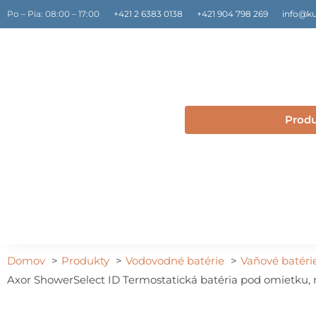
Preskočiť
Po – Pia: 08:00 – 17:00
+421 2 6383 0138
+421 904 798 269
info@ku
na
obsah
Prod
Domov
Produkty
Vodovodné batérie
Vaňové batéri
Axor ShowerSelect ID Termostatická batéria pod omietku, na