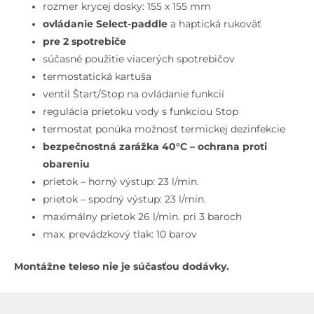
na
rozmer krycej dosky: 155 x 155 mm
2
ovládanie Select-paddle
a haptická rukoväť
spotrebiče,
pre 2 spotrebiče
kefovaný
súčasné použitie viacerých spotrebičov
čierny
termostatická kartuša
chróm
ventil Štart/Stop na ovládanie funkcií
regulácia prietoku vody s funkciou Stop
termostat ponúka možnosť termickej dezinfekcie
bezpečnostná zarážka 40°C – ochrana proti
obareniu
prietok – horný výstup: 23 l/min.
prietok – spodný výstup: 23 l/min.
maximálny prietok 26 l/min. pri 3 baroch
max. prevádzkový tlak: 10 barov
Montážne teleso nie je súčasťou dodávky.