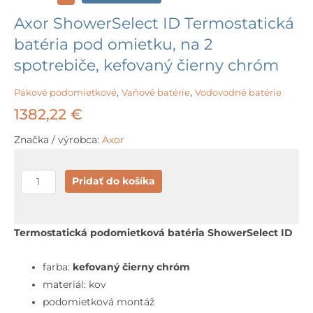
Axor ShowerSelect ID Termostatická
batéria pod omietku, na 2
spotrebiče, kefovaný čierny chróm
Pákové podomietkové
,
Vaňové batérie
,
Vodovodné batérie
1382,22
€
Značka / výrobca:
Axor
množstvo
Pridať do košíka
Axor
ShowerSelect
ID
Termostatická podomietková batéria ShowerSelect ID
Termostatická
batéria
farba:
kefovaný čierny chróm
pod
materiál: kov
omietku,
podomietková montáž