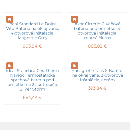
Ideal Standard La Dolce
Axor Citterio C Vaňová
Vita Batéria na okraj vane,
batéria pod omietku, 3-
4-otvorová inštalácia,
otvorová inštalácia,
Magnetic Grey
matná čierna
903,84
€
885,02
€
Ideal Standard CeraTherm
Hansgrohe Talis S Batéria
Navigo Termostatická
na okraj vane, 3-otvorová
sprchová batéria pod
inštalácia, chróm
omietku na 2 spotrebiče,
393,84
€
Silver Storm
664,44
€