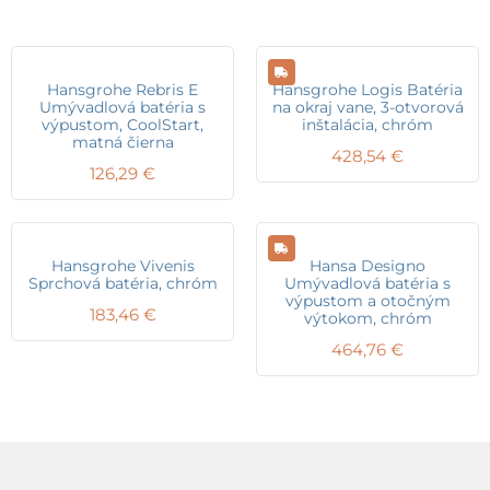
Hansgrohe Rebris E
Hansgrohe Logis Batéria
Umývadlová batéria s
na okraj vane, 3-otvorová
výpustom, CoolStart,
inštalácia, chróm
matná čierna
428,54
€
126,29
€
Hansgrohe Vivenis
Hansa Designo
Sprchová batéria, chróm
Umývadlová batéria s
výpustom a otočným
183,46
€
výtokom, chróm
464,76
€