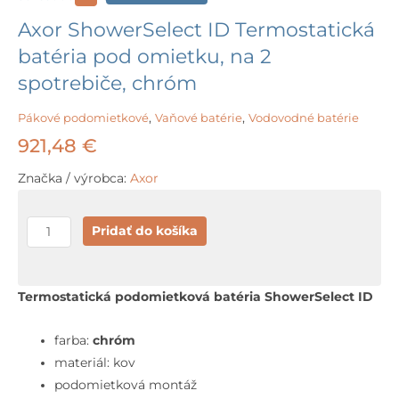
Axor ShowerSelect ID Termostatická
batéria pod omietku, na 2
spotrebiče, chróm
Pákové podomietkové
,
Vaňové batérie
,
Vodovodné batérie
921,48
€
Značka / výrobca:
Axor
množstvo
Pridať do košíka
Axor
ShowerSelect
ID
Termostatická podomietková batéria ShowerSelect ID
Termostatická
batéria
farba:
chróm
pod
materiál: kov
omietku,
podomietková montáž