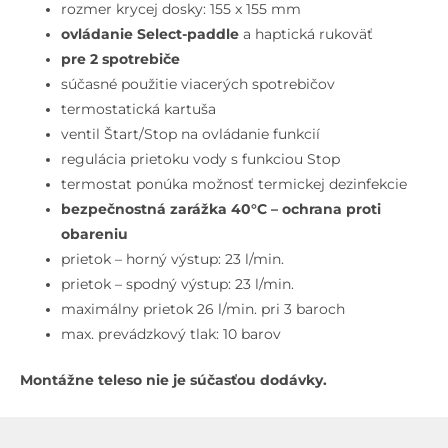
na
rozmer krycej dosky: 155 x 155 mm
2
ovládanie Select-paddle
a haptická rukoväť
spotrebiče,
pre 2 spotrebiče
chróm
súčasné použitie viacerých spotrebičov
termostatická kartuša
ventil Štart/Stop na ovládanie funkcií
regulácia prietoku vody s funkciou Stop
termostat ponúka možnosť termickej dezinfekcie
bezpečnostná zarážka 40°C – ochrana proti
obareniu
prietok – horný výstup: 23 l/min.
prietok – spodný výstup: 23 l/min.
maximálny prietok 26 l/min. pri 3 baroch
max. prevádzkový tlak: 10 barov
Montážne teleso nie je súčasťou dodávky.