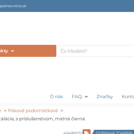
pelneonline.sk
Vyhľadať
ukty
O nás
FAQ
Značky
Kont
e
Pákové podomietkové
talácia, s príslušenstvom, matná čierna
49481670
DOPRAVA ZDARMA