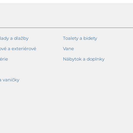
ady a dlažby
Toalety a bidety
ové a exteriérové
Vane
érie
Nábytok a doplnky
a vaničky