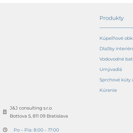
Produkty
Kúpeľňové obkl
Dlažby interiér
Vodovodné bat
Umývadlá
Sprchové kúty 
Kúrenie
J&J consulting s.r.o.
Bottova 5, 811 09 Bratislava
Po – Pia: 8:00 – 17:00