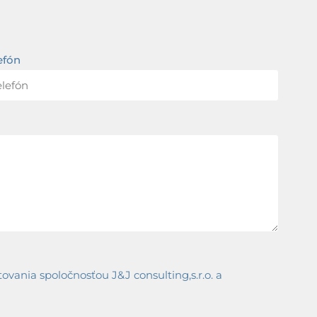
efón
ania spoločnosťou J&J consulting,s.r.o. a