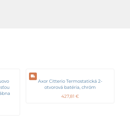
uovo
Axor Citterio Termostatická 2-
usťou
otvorová batéria, chróm
vábna
427,81
€