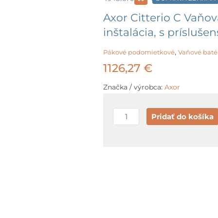
Axor Citterio C Vaňo
inštalácia, s prísluš
,
Pákové podomietkové
Vaňové baté
1126,27
€
Značka / výrobca:
Axor
množstvo
Pridať do košíka
Axor
Citterio
C
Vaňová
batéria
pod
omietku,