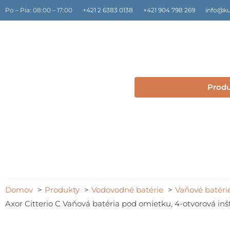
Preskočiť
Po – Pia: 08:00 – 17:00
+421 2 6383 0138
+421 904 798 269
info@ku
na
obsah
Prod
Domov
Produkty
Vodovodné batérie
Vaňové batéri
Axor Citterio C Vaňová batéria pod omietku, 4-otvorová inš