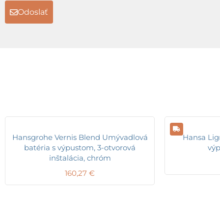
Odoslať
Hansgrohe Vernis Blend Umývadlová
Hansa Lig
batéria s výpustom, 3-otvorová
vý
inštalácia, chróm
160,27
€