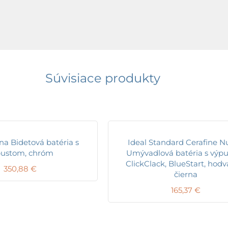
Súvisiace produkty
na Bidetová batéria s
Ideal Standard Cerafine N
pustom, chróm
Umývadlová batéria s výp
ClickClack, BlueStart, hod
350,88
€
čierna
165,37
€