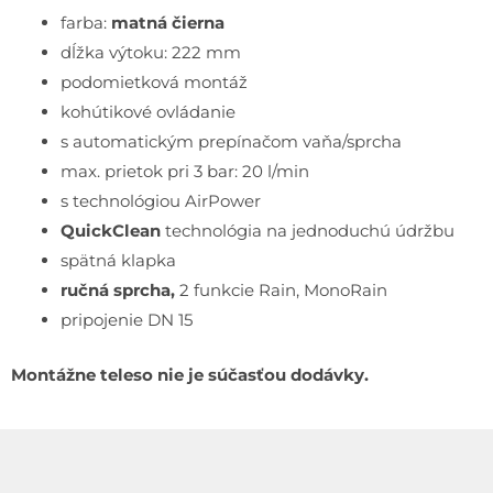
farba:
matná čierna
dĺžka výtoku: 222 mm
podomietková montáž
kohútikové ovládanie
s automatickým prepínačom vaňa/sprcha
max. prietok pri 3 bar: 20 l/min
s technológiou AirPower
QuickClean
technológia na jednoduchú údržbu
spätná klapka
ručná sprcha,
2 funkcie
Rain, MonoRain
pripojenie DN 15
Montážne teleso nie je súčasťou dodávky.