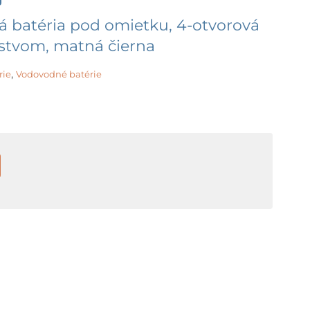
vá batéria pod omietku, 4-otvorová
enstvom, matná čierna
,
rie
Vodovodné batérie