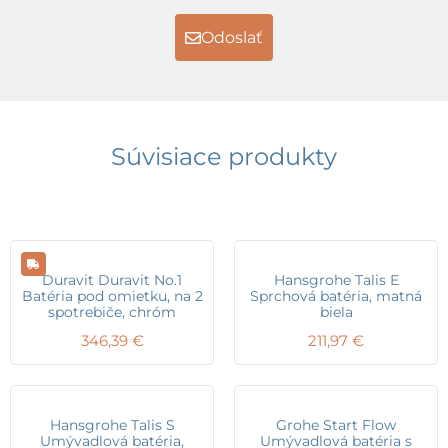
Odoslať
Súvisiace produkty
Duravit Duravit No.1
Hansgrohe Talis E
Batéria pod omietku, na 2
Sprchová batéria, matná
spotrebiče, chróm
biela
346,39
€
211,97
€
Hansgrohe Talis S
Grohe Start Flow
Umývadlová batéria,
Umývadlová batéria s