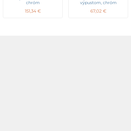
chróm
výpustom, chróm
151,34
€
67,02
€