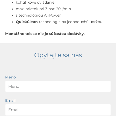
3-
kohútikové ovládanie
otvorová
max. prietok pri 3 bar: 20 l/min
inštalácia,
s technológiou AirPower
kefovaný
QuickClean
technológia na jednoduchú údržbu
čierny
Montážne teleso nie je súčasťou dodávky.
chróm
Opýtajte sa nás
Meno
Email