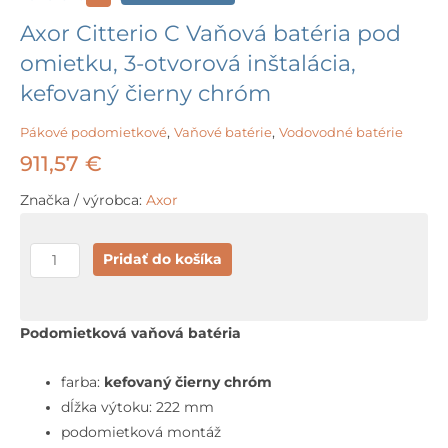
Axor Citterio C Vaňová batéria pod
omietku, 3-otvorová inštalácia,
kefovaný čierny chróm
Pákové podomietkové
,
Vaňové batérie
,
Vodovodné batérie
911,57
€
Značka / výrobca:
Axor
množstvo
Pridať do košíka
Axor
Citterio
C
Podomietková vaňová batéria
Vaňová
batéria
farba:
kefovaný čierny chróm
pod
dĺžka výtoku: 222 mm
omietku,
podomietková montáž