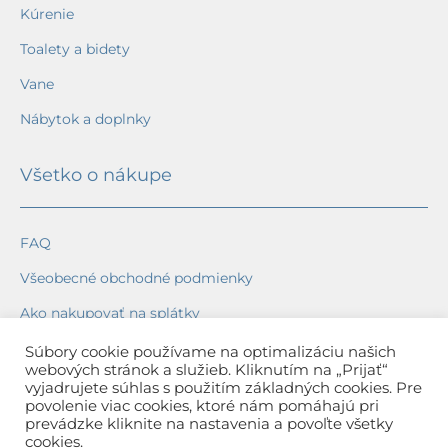
Kúrenie
Toalety a bidety
Vane
Nábytok a doplnky
Všetko o nákupe
FAQ
Všeobecné obchodné podmienky
Ako nakupovať na splátky
Ochrana osobných údajov
Súbory cookie používame na optimalizáciu našich
webových stránok a služieb. Kliknutím na „Prijať“
Reklamačný poriadok
vyjadrujete súhlas s použitím základných cookies. Pre
povolenie viac cookies, ktoré nám pomáhajú pri
Spôsob a cena dopravy
prevádzke kliknite na nastavenia a povoľte všetky
cookies.