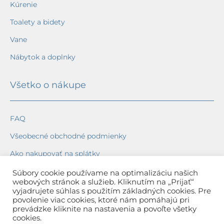
Kúrenie
Toalety a bidety
Vane
Nábytok a doplnky
Všetko o nákupe
FAQ
Všeobecné obchodné podmienky
Ako nakupovať na splátky
Ochrana osobných údajov
Súbory cookie používame na optimalizáciu našich
webových stránok a služieb. Kliknutím na „Prijať“
Reklamačný poriadok
vyjadrujete súhlas s použitím základných cookies. Pre
povolenie viac cookies, ktoré nám pomáhajú pri
Spôsob a cena dopravy
prevádzke kliknite na nastavenia a povoľte všetky
cookies.
Dodacie lehoty