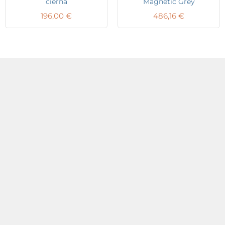
čierna
Magnetic Grey
196,00
€
486,16
€