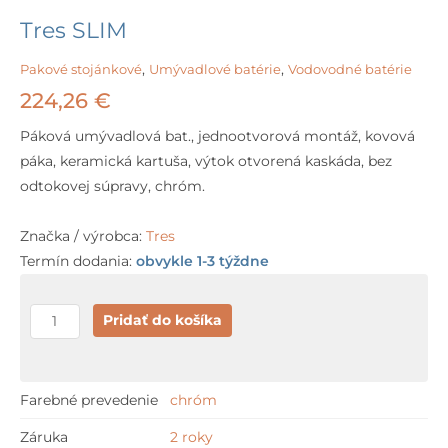
Tres SLIM
Pakové stojánkové
,
Umývadlové batérie
,
Vodovodné batérie
224,26
€
Páková umývadlová bat., jednootvorová montáž, kovová
páka, keramická kartuša, výtok otvorená kaskáda, bez
odtokovej súpravy, chróm.
Značka / výrobca:
Tres
Termín dodania:
obvykle 1-3 týždne
množstvo
Pridať do košíka
Tres
SLIM
Farebné prevedenie
chróm
Záruka
2 roky