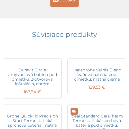
Súvisiace produkty
Duravit Circle
Hansgrohe Vernis Blend
Umývadlová batéria pod
Vaňová batéria pod
omietku, 2-otvorová
omietku, matná čierna
inštalácia, chróm
129,53
€
167,94
€
Grohe QuickFix Precision
Ideal Standard CeraTherm
Start Termostatická
Termostatická sprchová
sprchová batéria, matná
batéria pod omietku,