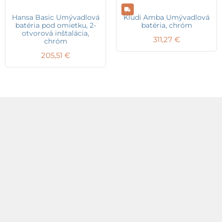
Hansa Basic Umývadlová
Kludi Amba Umývadlová
batéria pod omietku, 2-
batéria, chróm
otvorová inštalácia,
311,27
€
chróm
205,51
€