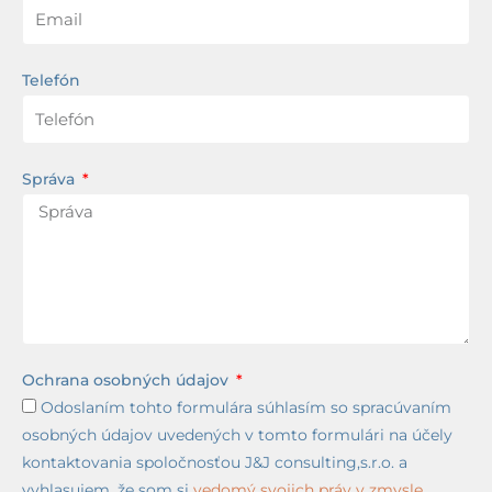
Telefón
Správa
Ochrana osobných údajov
Odoslaním tohto formulára súhlasím so spracúvaním
osobných údajov uvedených v tomto formulári na účely
kontaktovania spoločnosťou J&J consulting,s.r.o. a
vyhlasujem, že som si
vedomý svojich práv v zmysle