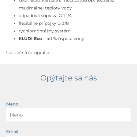
keramická kartuša s možnosťou obmedzenia
maximálnej teploty vody
odpadová súprava G 1 1/4
flexibilné prípojky G 3/8
rýchlomontážny systém
KLUDI Eco
– 40 % úspora vody
Ilustračná fotografia
Opýtajte sa nás
Meno
Email