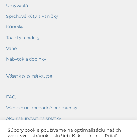
Umývadlá
Sprchové kúty a vaničky
Kúrenie
Toalety a bidety
Vane
Nábytok a doplnky
Všetko o nákupe
FAQ
Všeobecné obchodné podmienky
Ako nakupovať na splátky
Ochrana osobných údajov
Súbory cookie používame na optimalizáciu našich
webových stránok a služieb. Kliknutím na „Prijať“