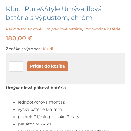
Kludi Pure&Style Umývadlová
batéria s výpustom, chróm
Pakové stojánkové
,
Umývadlové batérie
,
Vodovodné batérie
180,00
€
Značka / výrobca:
Kludi
množstvo
Pridať do košíka
Kludi
Pure&Style
Umývadlová
Umývadlová páková batéria
batéria
s
jednootvorová montáž
výpustom,
výška batérie 135 mm
chróm
prietok 7 l/min pri tlaku 3 bary
perlátor M 24 x 1