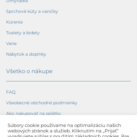
Umývadlá
Sprchové kúty a vaničky
Kúrenie
Toalety a bidety
Vane
Nábytok a doplnky
Všetko o nákupe
FAQ
Všeobecné obchodné podmienky
Ako nakupovať na splátky
Ochrana osobných údajov
Súbory cookie používame na optimalizáciu našich
webových stránok a služieb. Kliknutím na „Prijať“
Reklamačný poriadok
vyjadrujete súhlas s použitím základných cookies. Pre