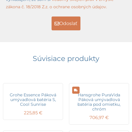
zákona č. 18/2018 Z.z. o ochrane osobných údajov.
Odoslať
Súvisiace produkty
Grohe Essence Páková
Hansgrohe PuraVida
umývadlová batéria S,
Páková umývadlová
Cool Sunrise
batéria pod omietku,
chróm
225,85
€
706,97
€