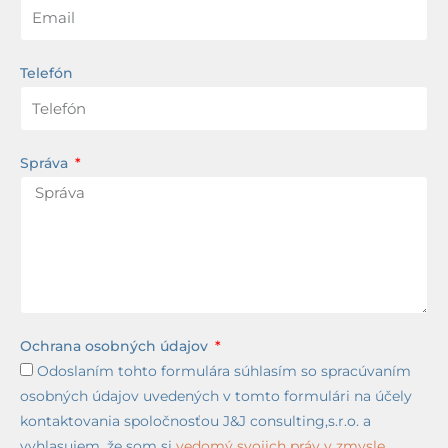
Telefón
Správa
Ochrana osobných údajov
Odoslaním tohto formulára súhlasím so spracúvaním
osobných údajov uvedených v tomto formulári na účely
kontaktovania spoločnosťou J&J consulting,s.r.o. a
vyhlasujem, že som si
vedomý svojich práv v zmysle