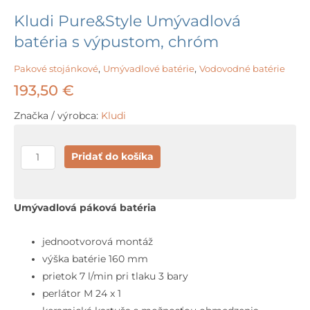
Kludi Pure&Style Umývadlová
batéria s výpustom, chróm
Pakové stojánkové
,
Umývadlové batérie
,
Vodovodné batérie
193,50
€
Značka / výrobca:
Kludi
množstvo
Pridať do košíka
Kludi
Pure&Style
Umývadlová
Umývadlová páková batéria
batéria
s
jednootvorová montáž
výpustom,
výška batérie 160 mm
chróm
prietok 7 l/min pri tlaku 3 bary
perlátor M 24 x 1