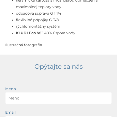
keramická kartuša s možnosťou obmedzenia
maximálnej teploty vody
odpadová súprava G 1 1/4
flexibilné prípojky G 3/8
rýchlomontážny systém
KLUDI Eco
â€“ 40% úspora vody
Ilustračná fotografia
Opýtajte sa nás
Meno
Email