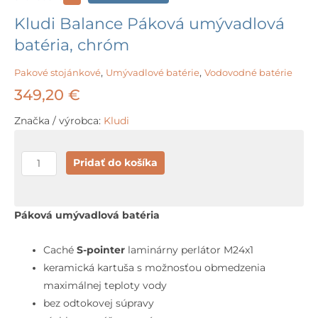
Kludi Balance Páková umývadlová
batéria, chróm
Pakové stojánkové
,
Umývadlové batérie
,
Vodovodné batérie
349,20
€
Značka / výrobca:
Kludi
množstvo
Pridať do košíka
Kludi
Balance
Páková
Páková umývadlová batéria
umývadlová
batéria,
Caché
S-pointer
laminárny perlátor M24x1
chróm
keramická kartuša s možnosťou obmedzenia
maximálnej teploty vody
bez odtokovej súpravy