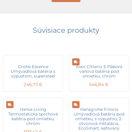
Súvisiace produkty
Grohe Essence
Axor Citterio E Páková
Umývadlová batéria s
vaňová batéria pod
výpustom, supersteel
omietku, chróm
246,73
€
546,84
€
Hansa Living
Hansgrohe Finoris
Termostatická sprchová
Umývadlová batéria pod
batéria pod omietku,
omietku, s výpusťou, 2-
chróm
otvorová inštalácia,
EcoSmart, kefovaný
597,42
€