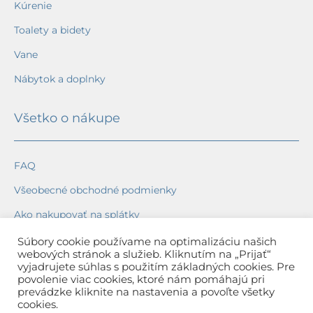
Kúrenie
Toalety a bidety
Vane
Nábytok a doplnky
Všetko o nákupe
FAQ
Všeobecné obchodné podmienky
Ako nakupovať na splátky
Ochrana osobných údajov
Súbory cookie používame na optimalizáciu našich
webových stránok a služieb. Kliknutím na „Prijať“
Reklamačný poriadok
vyjadrujete súhlas s použitím základných cookies. Pre
povolenie viac cookies, ktoré nám pomáhajú pri
Spôsob a cena dopravy
prevádzke kliknite na nastavenia a povoľte všetky
cookies.
Dodacie lehoty