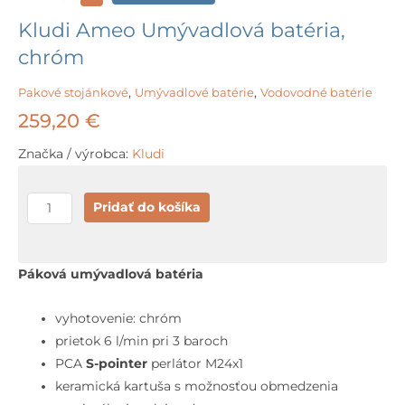
Kludi Ameo Umývadlová batéria,
chróm
Pakové stojánkové
,
Umývadlové batérie
,
Vodovodné batérie
259,20
€
Značka / výrobca:
Kludi
množstvo
Pridať do košíka
Kludi
Ameo
Umývadlová
Páková umývadlová batéria
batéria,
chróm
vyhotovenie: chróm
prietok 6 l/min pri 3 baroch
PCA
S-pointer
perlátor M24x1
keramická kartuša s možnosťou obmedzenia