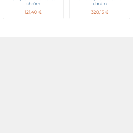
chróm
chróm
121,40
€
328,15
€