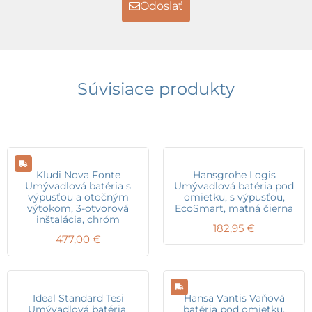
Odoslať
Súvisiace produkty
Kludi Nova Fonte
Hansgrohe Logis
Umývadlová batéria s
Umývadlová batéria pod
výpusťou a otočným
omietku, s výpusťou,
výtokom, 3-otvorová
EcoSmart, matná čierna
inštalácia, chróm
182,95
€
477,00
€
Ideal Standard Tesi
Hansa Vantis Vaňová
Umývadlová batéria,
batéria pod omietku,