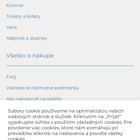
Kúrenie
Toalety a bidety
Vane
Nábytok a doplnky
Všetko o nákupe
FAQ
Všeobecné obchodné podmienky
Ako nakupovať na splátky
Ochrana osobných údajov
Súbory cookie používame na optimalizáciu našich
webových stránok a služieb. Kliknutím na „Prijať“
Reklamačný poriadok
vyjadrujete súhlas s použitím základných cookies. Pre
povolenie viac cookies, ktoré nám pomáhajú pri
Spôsob a cena dopravy
prevádzke kliknite na nastavenia a povoľte všetky
cookies.