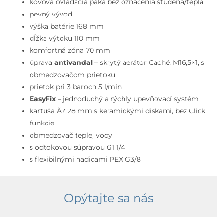
Storm
kovová ovládacia páka bez označenia studená/teplá
pevný vývod
výška batérie 168 mm
dĺžka výtoku 110 mm
komfortná zóna 70 mm
úprava
antivandal
– skrytý aerátor Caché, M16,5×1, s
obmedzovačom prietoku
prietok pri 3 baroch 5 l/min
EasyFix
– jednoduchý a rýchly upevňovací systém
kartuša Ă? 28 mm s keramickými diskami, bez Click
funkcie
obmedzovač teplej vody
s odtokovou súpravou G1 1/4
s flexibilnými hadicami PEX G3/8
Opýtajte sa nás