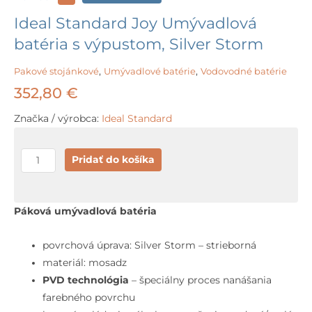
Ideal Standard Joy Umývadlová
batéria s výpustom, Silver Storm
Pakové stojánkové
,
Umývadlové batérie
,
Vodovodné batérie
352,80
€
Značka / výrobca:
Ideal Standard
množstvo
Pridať do košíka
Ideal
Standard
Joy
Páková umývadlová batéria
Umývadlová
batéria
povrchová úprava: Silver Storm – strieborná
s
materiál: mosadz
výpustom,
PVD technológia
– špeciálny proces nanášania
Silver
farebného povrchu