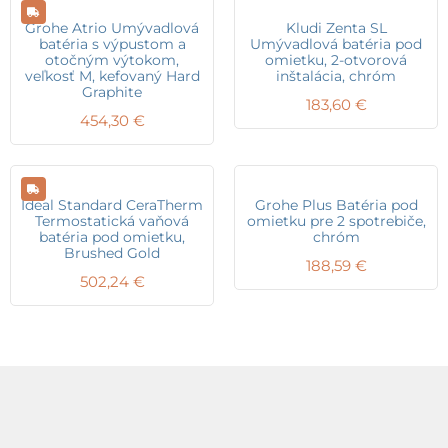
Grohe Atrio Umývadlová
Kludi Zenta SL
batéria s výpustom a
Umývadlová batéria pod
otočným výtokom,
omietku, 2-otvorová
veľkosť M, kefovaný Hard
inštalácia, chróm
Graphite
183,60
€
454,30
€
Ideal Standard CeraTherm
Grohe Plus Batéria pod
Termostatická vaňová
omietku pre 2 spotrebiče,
batéria pod omietku,
chróm
Brushed Gold
188,59
€
502,24
€