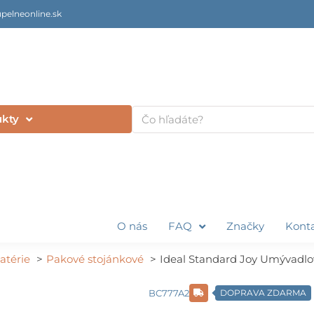
pelneonline.sk
Vyhľadať
ukty
O nás
FAQ
Značky
Kont
atérie
Pakové stojánkové
Ideal Standard Joy Umývadlo
BC777A2
DOPRAVA ZDARMA