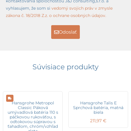
kontaktovania spoločnosťou J&J consulting,s.r.o. a
vyhlasujem, že som si
vedomý svojich práv v zmysle
zákona č. 18/2018 Z.z. o ochrane osobných údajov.
Odoslať
Súvisiace produkty
Hansgrohe Metropol
Hansgrohe Talis E
Classic Páková
Sprchová batéria, matná
umývadlová batéria 110 s
biela
páčkovou rukoväťou, s
211,97
€
odtokovou súpravou s
ťahadlom, chróm/vzhľad
zlata