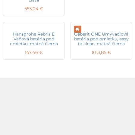
553,04
€
Hansgrohe Rebris E
Geberit ONE Umývadlová
Vaňová batéria pod
batéria pod omietku, easy
omietku, matná čierna
to clean, matná čierna
147,46
€
1013,85
€