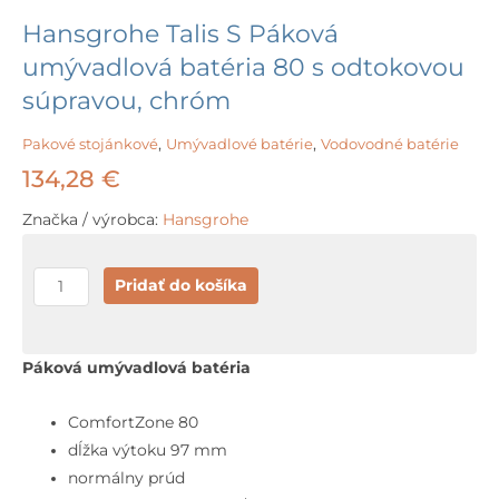
Hansgrohe Talis S Páková
umývadlová batéria 80 s odtokovou
súpravou, chróm
Pakové stojánkové
,
Umývadlové batérie
,
Vodovodné batérie
134,28
€
Značka / výrobca:
Hansgrohe
množstvo
Pridať do košíka
Hansgrohe
Talis
S
Páková umývadlová batéria
Páková
umývadlová
ComfortZone 80
batéria
dĺžka výtoku 97 mm
80
normálny prúd