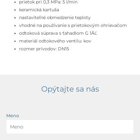
s
prietok pri 0,3 MPa: 5 l/min
odtokovou
keramická kartuša
súpravou,
nastaviteľné obmedzenie teploty
chróm
vhodné na používanie s prietokovým ohrievačom
odtoková súprava s ťahadlom G 1ÂĽ
materiál odtokového ventilu: kov
rozmer prívodov: DN15
Opýtajte sa nás
Meno