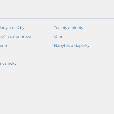
ady a dlažby
Toalety a bidety
ové a exteriérové
Vane
érie
Nábytok a doplnky
a vaničky