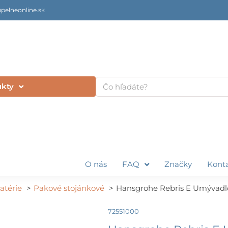
pelneonline.sk
Vyhľadať
ukty
O nás
FAQ
Značky
Kont
atérie
Pakové stojánkové
Hansgrohe Rebris E Umývadlo
72551000