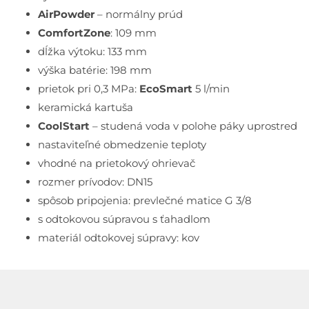
AirPowder
– normálny prúd
ComfortZone
: 109 mm
dĺžka výtoku: 133 mm
výška batérie: 198 mm
prietok pri 0,3 MPa:
EcoSmart
5 l/min
keramická kartuša
CoolStart
– studená voda v polohe páky uprostred
nastaviteľné obmedzenie teploty
vhodné na prietokový ohrievač
rozmer prívodov: DN15
spôsob pripojenia: prevlečné matice G 3/8
s odtokovou súpravou s ťahadlom
materiál odtokovej súpravy: kov