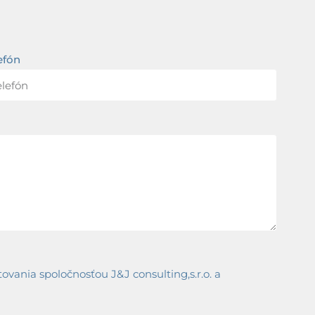
efón
ania spoločnosťou J&J consulting,s.r.o. a