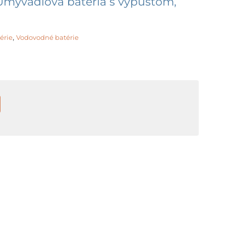
Umývadlová batéria s výpustom,
,
érie
Vodovodné batérie