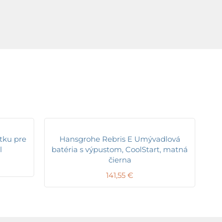
tku pre
Hansgrohe Rebris E Umývadlová
l
batéria s výpustom, CoolStart, matná
čierna
141,55
€