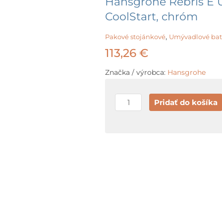
Hansgrohe Rebris E 
CoolStart, chróm
,
Pakové stojánkové
Umývadlové bat
113,26
€
Značka / výrobca:
Hansgrohe
množstvo
Pridať do košíka
Hansgrohe
Rebris
E
Umývadlová
batéria
s
výpustom,
CoolStart,
chróm