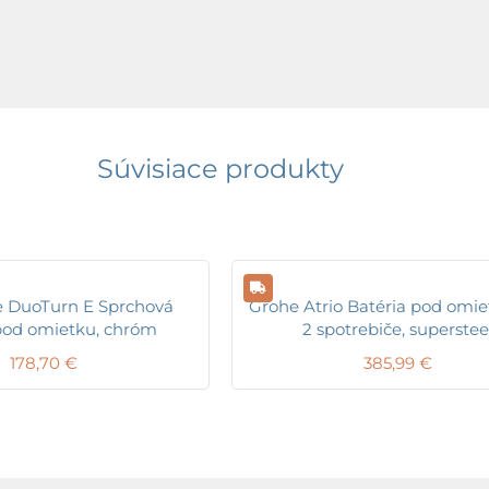
Súvisiace produkty
 DuoTurn E Sprchová
Grohe Atrio Batéria pod omie
pod omietku, chróm
2 spotrebiče, superstee
178,70
€
385,99
€