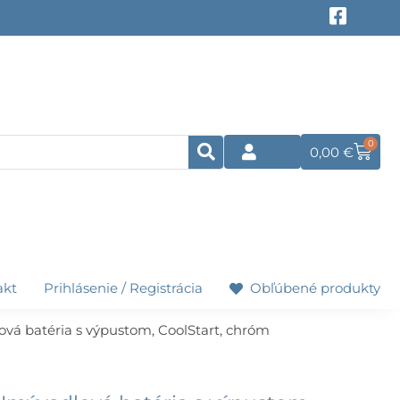
F
a
c
e
b
o
o
k
0
Cart
0,00
€
-
s
q
u
a
r
e
akt
Prihlásenie / Registrácia
Obľúbené produkty
vá batéria s výpustom, CoolStart, chróm