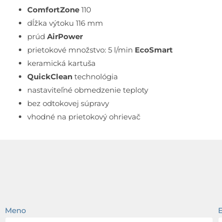
ComfortZone
110
dĺžka výtoku 116 mm
prúd
AirPower
prietokové množstvo: 5 l/min
EcoSmart
keramická kartuša
QuickClean
technológia
nastaviteľné obmedzenie teploty
bez odtokovej súpravy
vhodné na prietokový ohrievač
Meno