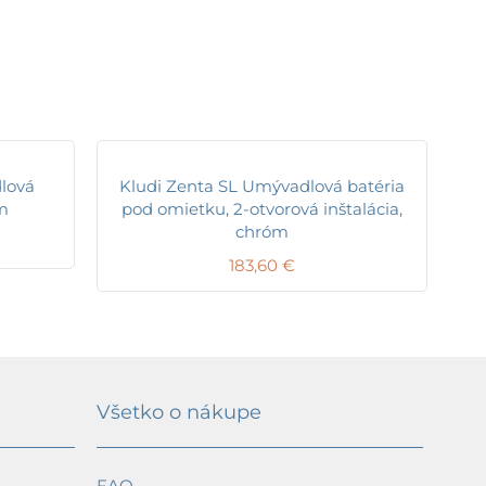
lová
Kludi Zenta SL Umývadlová batéria
óm
pod omietku, 2-otvorová inštalácia,
chróm
183,60
€
Všetko o nákupe
FAQ