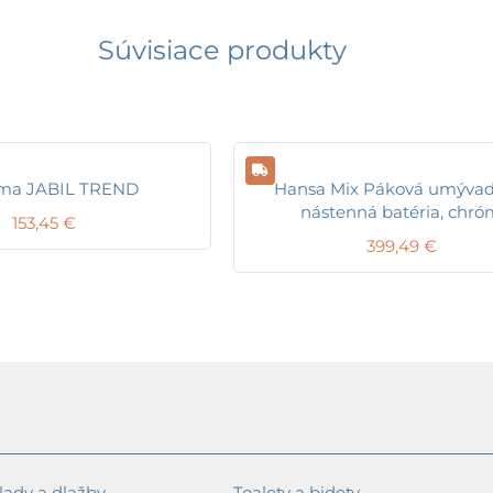
Súvisiace produkty
ma JABIL TREND
Hansa Mix Páková umývad
nástenná batéria, chr
153,45
€
399,49
€
ady a dlažby
Toalety a bidety