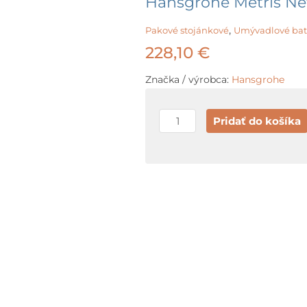
Hansgrohe Metris Ne
,
Pakové stojánkové
Umývadlové bat
228,10
€
Značka / výrobca:
Hansgrohe
množstvo
Pridať do košíka
Hansgrohe
Metris
New
Umývadlová
batéria,
chróm