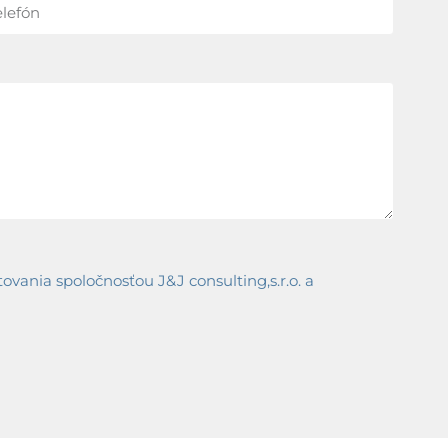
ania spoločnosťou J&J consulting,s.r.o. a