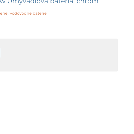
w Umývadlová batéria, chróm
,
érie
Vodovodné batérie