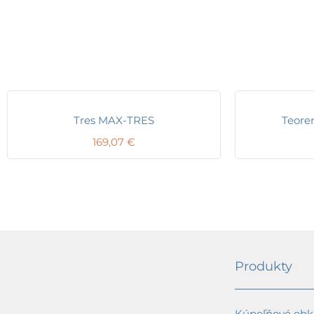
Tres MAX-TRES
Teore
169,07
€
Produkty
Kúpeľňové obkl