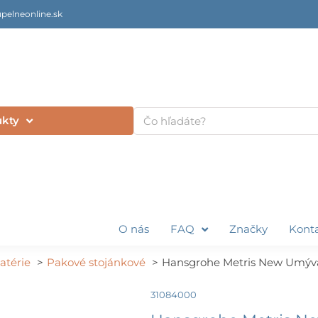
pelneonline.sk
Vyhľadať
ukty
O nás
FAQ
Značky
Kont
atérie
Pakové stojánkové
Hansgrohe Metris New Umýva
31084000