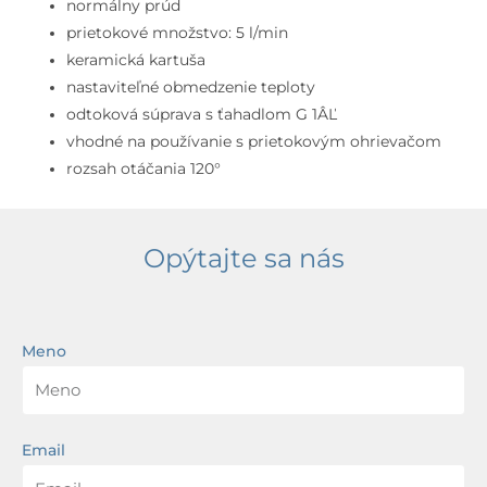
s
normálny prúd
otočným
prietokové množstvo: 5 l/min
výtokom
keramická kartuša
a
nastaviteľné obmedzenie teploty
výpusťou,
odtoková súprava s ťahadlom G 1ÂĽ
chróm
vhodné na používanie s prietokovým ohrievačom
rozsah otáčania 120°
Opýtajte sa nás
Meno
Email