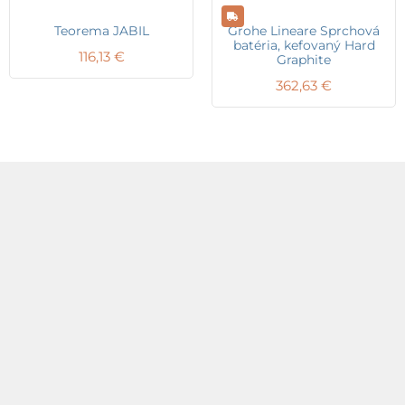
Teorema JABIL
Grohe Lineare Sprchová
batéria, kefovaný Hard
116,13
€
Graphite
362,63
€