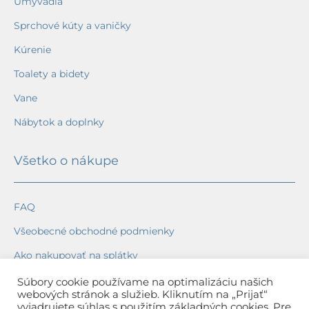
Umývadlá
Sprchové kúty a vaničky
Kúrenie
Toalety a bidety
Vane
Nábytok a doplnky
Všetko o nákupe
FAQ
Všeobecné obchodné podmienky
Ako nakupovať na splátky
Ochrana osobných údajov
Súbory cookie používame na optimalizáciu našich
webových stránok a služieb. Kliknutím na „Prijať“
Reklamačný poriadok
vyjadrujete súhlas s použitím základných cookies. Pre