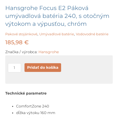
Hansgrohe Focus E2 Páková
umývadlová batéria 240, s otočným
výtokom a výpusťou, chróm
Pakové stojánkové
,
Umývadlové batérie
,
Vodovodné batérie
185,98
€
Značka / výrobca:
Hansgrohe
množstvo
Pridať do košíka
Hansgrohe
Focus
E2
Páková
Technické parametre
umývadlová
batéria
ComfortZone 240
240,
dĺžka výtoku 160 mm