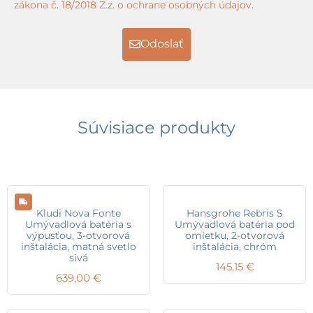
zákona č. 18/2018 Z.z. o ochrane osobných údajov.
Odoslať
Súvisiace produkty
Kludi Nova Fonte
Hansgrohe Rebris S
Umývadlová batéria s
Umývadlová batéria pod
výpusťou, 3-otvorová
omietku, 2-otvorová
inštalácia, matná svetlo
inštalácia, chróm
sivá
145,15
€
639,00
€