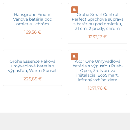
Hansgrohe Finoris
Grohe SmartControl
Vaňová batéria pod
Perfect Sprchová súprava
omietku, chróm
s batériou pod omietku,
31 cm, 2 prúdy, chróm
169,56
€
1233,17
€
Grohe Essence Páková
Axor One Umývadlová
umývadlová batéria s
batéria s výpusťou Push-
výpusťou, Warm Sunset
Open, 3-otvorová
inštalácia, EcoSmart,
225,85
€
leštený vzhľad zlata
1071,76
€