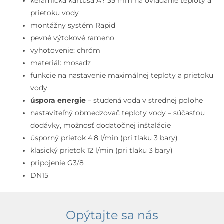
keramická kartuša Ă? 35 mm na ovládanie teploty a
prietoku vody
montážny systém Rapid
pevné výtokové rameno
vyhotovenie: chróm
materiál: mosadz
funkcie na nastavenie maximálnej teploty a prietoku
vody
úspora energie
– studená voda v strednej polohe
nastaviteľný obmedzovač teploty vody – súčasťou
dodávky, možnosť dodatočnej inštalácie
úsporný prietok 4.8 l/min (pri tlaku 3 bary)
klasický prietok 12 l/min (pri tlaku 3 bary)
pripojenie G3/8
DN15
Opýtajte sa nás