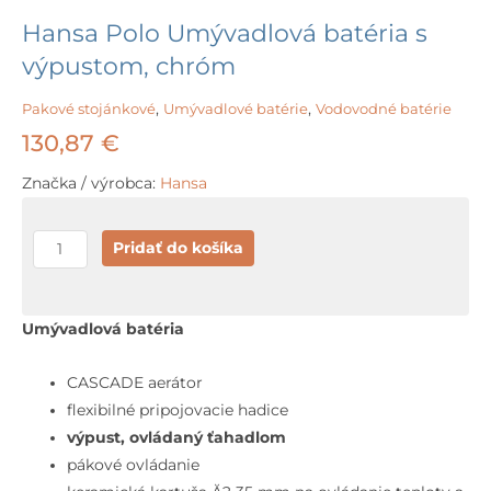
Hansa Polo Umývadlová batéria s
výpustom, chróm
Pakové stojánkové
,
Umývadlové batérie
,
Vodovodné batérie
130,87
€
Značka / výrobca:
Hansa
množstvo
Pridať do košíka
Hansa
Polo
Umývadlová
Umývadlová batéria
batéria
s
CASCADE aerátor
výpustom,
flexibilné pripojovacie hadice
chróm
výpust, ovládaný ťahadlom
pákové ovládanie