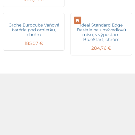
Grohe Eurocube Vaňová
Ideal Standard Edge
batéria pod omietku,
Batéria na umývadlovú
chróm
misu, s výpustom,
BlueStart, chróm
185,07
€
284,76
€