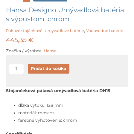
Hansa Designo Umývadlová batéria
s výpustom, chróm
Pakové stojánkové
,
Umývadlové batérie
,
Vodovodné batérie
445,35
€
Značka / výrobca:
Hansa
množstvo
Pridať do košíka
Hansa
Designo
Umývadlová
Stojančeková páková umývadlová batéria DN15
batéria
s
dĺžka výtoku: 128 mm
výpustom,
materiál: mosadz
chróm
farebné vyhotovenie: chróm
Špecifikácia