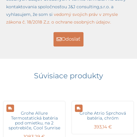
kontaktovania spoločnosťou J&J consulting,s.r.o. a
vyhlasujem, že som si
vedomý svojich práv v zmysle
zákona č. 18/2018 Z.z. o ochrane osobných údajov.
Odoslať
Súvisiace produkty
Grohe Allure
Grohe Atrio Sprchová
Termostatická batéria
batéria, chróm
pod omietku, na 2
393,14
€
spotrebiče, Cool Sunrise
1083,29
€