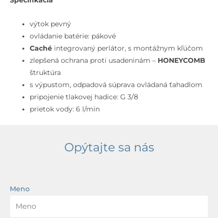
výtok pevný
ovládanie batérie: pákové
Caché
integrovaný perlátor, s montážnym kľúčom
zlepšená ochrana proti usadeninám –
HONEYCOMB
štruktúra
s výpustom, odpadová súprava ovládaná ťahadlom
pripojenie tlakovej hadice: G 3/8
prietok vody: 6 l/min
Opýtajte sa nás
Meno