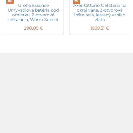
Grohe Essence
Axor Citterio C Batéria na
Umývadlová batéria pod
okraj vane, 3-otvorová
omietku, 2-otvorová
inštalácia, leštený vzhľad
inštalácia, Warm Sunset
zlata
290,05
€
1939,31
€