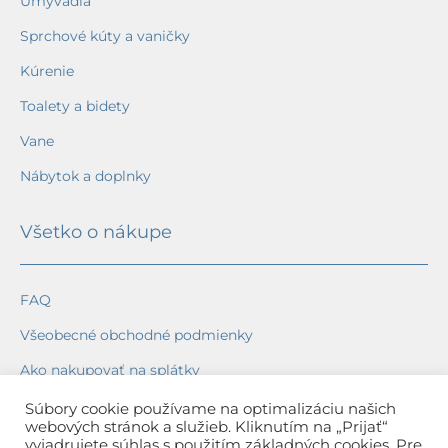
Umývadlá
Sprchové kúty a vaničky
Kúrenie
Toalety a bidety
Vane
Nábytok a doplnky
Všetko o nákupe
FAQ
Všeobecné obchodné podmienky
Ako nakupovať na splátky
Ochrana osobných údajov
Súbory cookie používame na optimalizáciu našich
webových stránok a služieb. Kliknutím na „Prijať“
Reklamačný poriadok
vyjadrujete súhlas s použitím základných cookies. Pre