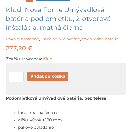
Kludi Nova Fonte Umývadlová
batéria pod omietku, 2-otvorová
inštalácia, matná čierna
Pákové nástenné
,
Umývadlové batérie
,
Vodovodné batérie
277,20
€
Značka / výrobca:
Kludi
množstvo
Pridať do košíka
Kludi
Nova
Fonte
Podomietková umývadlová batéria, bez telesa
Umývadlová
batéria
farba matná čierna
pod
dĺžka výtoku 180 mm
omietku,
pákové ovládanie