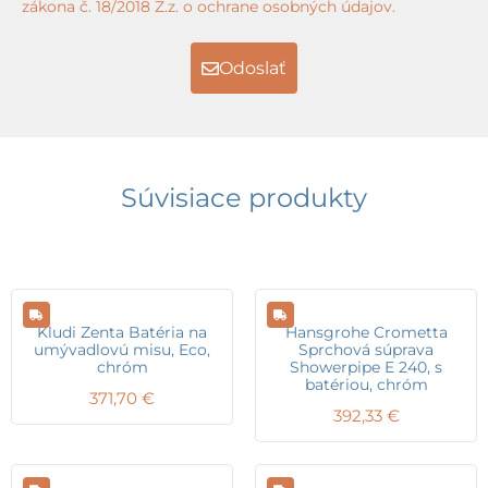
zákona č. 18/2018 Z.z. o ochrane osobných údajov.
Odoslať
Súvisiace produkty
Kludi Zenta Batéria na
Hansgrohe Crometta
umývadlovú misu, Eco,
Sprchová súprava
chróm
Showerpipe E 240, s
batériou, chróm
371,70
€
392,33
€