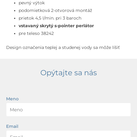
2-
pevný výtok
otvorová
podomietková 2-otvorová montáž
inštalácia,
prietok 4,5 l/min. pri 3 baroch
matná
vstavaný skrytý s-pointer perlátor
čierna
pre teleso 38242
Design označenia teplej a studenej vody sa môže líšiť
Opýtajte sa nás
Meno
Email