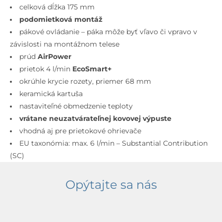
omietku,
celková dĺžka 175 mm
s
podomietková montáž
výpusťou,
pákové ovládanie – páka môže byť vľavo či vpravo v
2-
závislosti na montážnom telese
otvorová
prúd
AirPower
inštalácia,
prietok 4 l/min
EcoSmart+
EcoSmart,
okrúhle krycie rozety, priemer 68 mm
matná
keramická kartuša
čierna
nastaviteľné obmedzenie teploty
vrátane neuzatvárateľnej kovovej výpuste
vhodná aj pre prietokové ohrievače
EU taxonómia: max. 6 l/min – Substantial Contribution
(SC)
Opýtajte sa nás