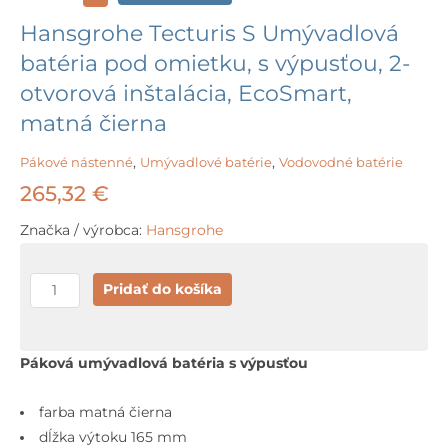
Hansgrohe Tecturis S Umývadlová
batéria pod omietku, s výpusťou, 2-
otvorová inštalácia, EcoSmart,
matná čierna
Pákové nástenné
,
Umývadlové batérie
,
Vodovodné batérie
265,32
€
Značka / výrobca:
Hansgrohe
množstvo
Pridať do košíka
Hansgrohe
Tecturis
S
Páková umývadlová batéria s výpusťou
Umývadlová
batéria
farba matná čierna
pod
dĺžka výtoku 165 mm