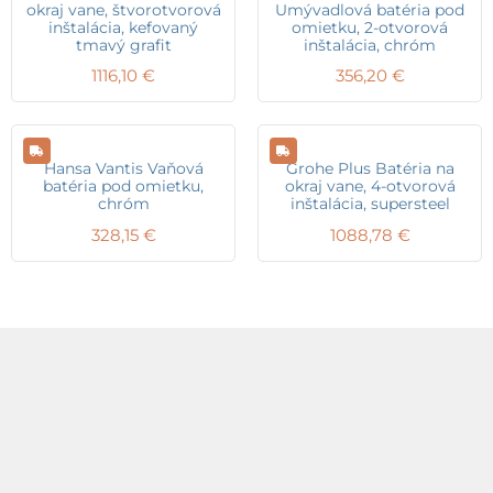
okraj vane, štvorotvorová
Umývadlová batéria pod
inštalácia, kefovaný
omietku, 2-otvorová
tmavý grafit
inštalácia, chróm
1116,10
€
356,20
€
Hansa Vantis Vaňová
Grohe Plus Batéria na
batéria pod omietku,
okraj vane, 4-otvorová
chróm
inštalácia, supersteel
328,15
€
1088,78
€