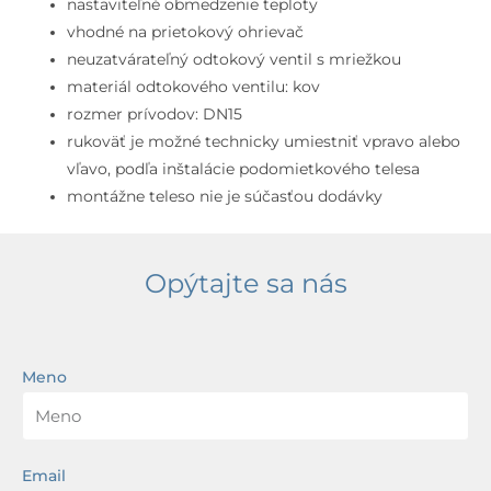
čierna
nastaviteľné obmedzenie teploty
vhodné na prietokový ohrievač
neuzatvárateľný odtokový ventil s mriežkou
materiál odtokového ventilu: kov
rozmer prívodov: DN15
rukoväť je možné technicky umiestniť vpravo alebo
vľavo, podľa inštalácie podomietkového telesa
montážne teleso nie je súčasťou dodávky
Opýtajte sa nás
Meno
Email