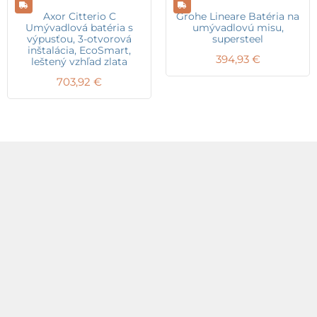
Axor Citterio C
Grohe Lineare Batéria na
Umývadlová batéria s
umývadlovú misu,
výpusťou, 3-otvorová
supersteel
inštalácia, EcoSmart,
394,93
€
leštený vzhľad zlata
703,92
€