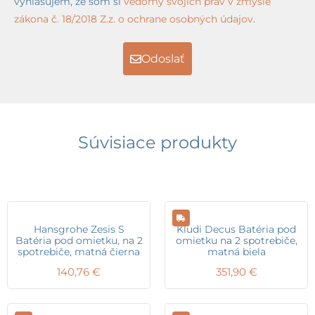
vyhlasujem, že som si
vedomý svojich práv v zmysle
zákona č. 18/2018 Z.z. o ochrane osobných údajov.
Odoslať
Súvisiace produkty
Hansgrohe Zesis S
Kludi Decus Batéria pod
Batéria pod omietku, na 2
omietku na 2 spotrebiče,
spotrebiče, matná čierna
matná biela
140,76
€
351,90
€