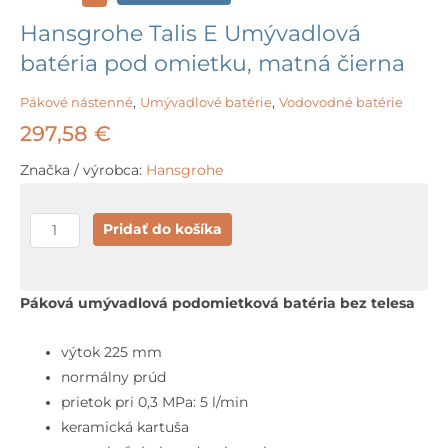
Hansgrohe Talis E Umývadlová
batéria pod omietku, matná čierna
Pákové nástenné
,
Umývadlové batérie
,
Vodovodné batérie
297,58
€
Značka / výrobca:
Hansgrohe
množstvo
Pridať do košíka
Hansgrohe
Talis
E
Páková umývadlová podomietková batéria bez telesa
Umývadlová
batéria
výtok 225 mm
pod
normálny prúd
omietku,
prietok pri 0,3 MPa: 5 l/min
matná
keramická kartuša