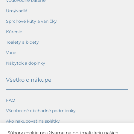
Vodovodné batérie
Umývadlá
Sprchové kúty a vaničky
Kúrenie
Toalety a bidety
Vane
Nábytok a doplnky
Všetko o nákupe
FAQ
Všeobecné obchodné podmienky
Ako nakupovať na splátky
Ochrana osobných údajov
Súbory cookie používame na optimalizáciu našich