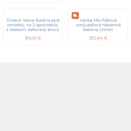
Duravit Wave Batéria pod
Hansa Mix Páková
omietku, na 2 spotrebiče,
umývadlová nástenná
s telesom, kefovaný bronz
batéria, chróm
186,61
€
383,64
€