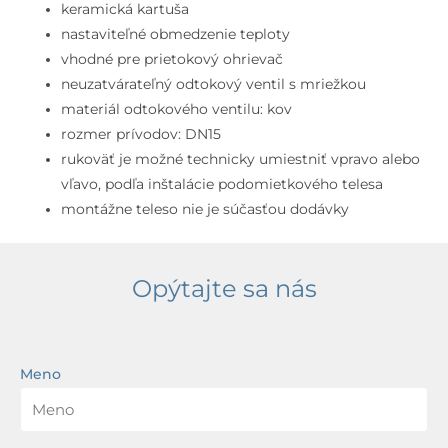
otvorová
keramická kartuša
inštalácia,
nastaviteľné obmedzenie teploty
matná
vhodné pre prietokový ohrievač
biela
neuzatvárateľný odtokový ventil s mriežkou
materiál odtokového ventilu: kov
rozmer prívodov: DN15
rukoväť je možné technicky umiestniť vpravo alebo
vľavo, podľa inštalácie podomietkového telesa
montážne teleso nie je súčasťou dodávky
Opýtajte sa nás
Meno