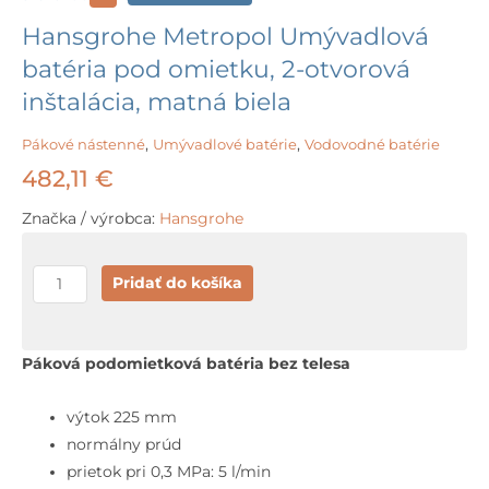
Hansgrohe Metropol Umývadlová
batéria pod omietku, 2-otvorová
inštalácia, matná biela
Pákové nástenné
,
Umývadlové batérie
,
Vodovodné batérie
482,11
€
Značka / výrobca:
Hansgrohe
množstvo
Pridať do košíka
Hansgrohe
Metropol
Umývadlová
Páková podomietková batéria bez telesa
batéria
pod
výtok 225 mm
omietku,
normálny prúd
2-
prietok pri 0,3 MPa: 5 l/min