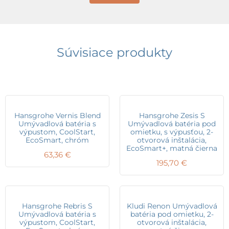
Súvisiace produkty
Hansgrohe Vernis Blend
Hansgrohe Zesis S
Umývadlová batéria s
Umývadlová batéria pod
výpustom, CoolStart,
omietku, s výpusťou, 2-
EcoSmart, chróm
otvorová inštalácia,
EcoSmart+, matná čierna
63,36
€
195,70
€
Hansgrohe Rebris S
Kludi Renon Umývadlová
Umývadlová batéria s
batéria pod omietku, 2-
výpustom, CoolStart,
otvorová inštalácia,