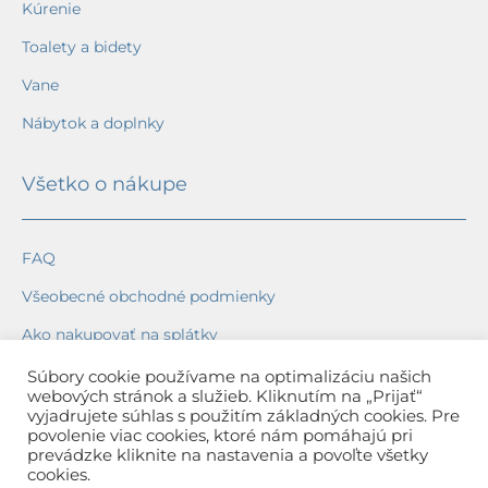
Kúrenie
Toalety a bidety
Vane
Nábytok a doplnky
Všetko o nákupe
FAQ
Všeobecné obchodné podmienky
Ako nakupovať na splátky
Ochrana osobných údajov
Súbory cookie používame na optimalizáciu našich
webových stránok a služieb. Kliknutím na „Prijať“
Reklamačný poriadok
vyjadrujete súhlas s použitím základných cookies. Pre
povolenie viac cookies, ktoré nám pomáhajú pri
Spôsob a cena dopravy
prevádzke kliknite na nastavenia a povoľte všetky
cookies.
Dodacie lehoty