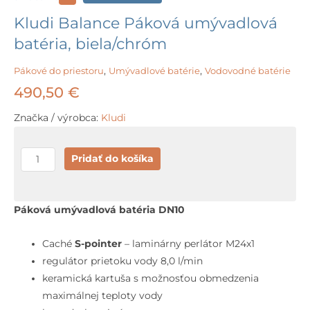
Kludi Balance Páková umývadlová
batéria, biela/chróm
Pákové do priestoru
,
Umývadlové batérie
,
Vodovodné batérie
490,50
€
Značka / výrobca:
Kludi
množstvo
Pridať do košíka
Kludi
Balance
Páková
Páková umývadlová batéria DN10
umývadlová
batéria,
Caché
S-pointer
–
laminárny perlátor M24x1
biela/chróm
regulátor prietoku vody 8,0 l/min
keramická kartuša s možnosťou obmedzenia
maximálnej teploty vody