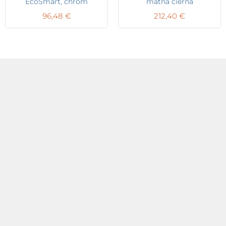
EcoSmart, chróm
matná čierna
96,48
€
212,40
€