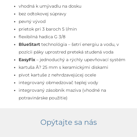
na
vhodná k umývadlu na dosku
umývadlovú
bez odtokovej súpravy
misu,
pevný vývod
BlueStart,
prietok pri 3 baroch 5 l/min
chróm
flexibilná hadica G 3/8
BlueStart
technológia – šetrí energiu a vodu, v
pozícii páky uprostred preteká studená voda
EasyFix
– jednoduchý a rýchly upevňovací systém
kartuša Ă? 25 mm s keramickými diskami
pivot kartuše z nehrdzavejúcej ocele
integrovaný obmedzovač teplej vody
integrovaný zásobník maziva (vhodné na
potravinárske použitie)
Opýtajte sa nás