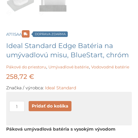
A7115AA
DOPRAVA ZDARMA
Ideal Standard Edge Batéria na
umývadlovú misu, BlueStart, chróm
Pákové do priestoru
,
Umývadlové batérie
,
Vodovodné batérie
258,72
€
Značka / výrobca:
Ideal Standard
množstvo
Pridať do košíka
Ideal
Standard
Edge
Páková umývadlová batéria s vysokým vývodom
Batéria