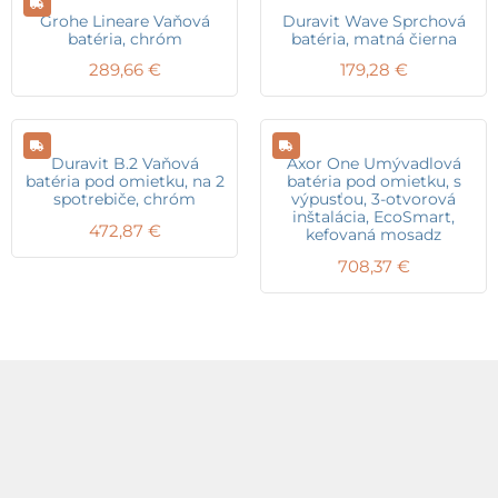
Grohe Lineare Vaňová
Duravit Wave Sprchová
batéria, chróm
batéria, matná čierna
289,66
€
179,28
€
Duravit B.2 Vaňová
Axor One Umývadlová
batéria pod omietku, na 2
batéria pod omietku, s
spotrebiče, chróm
výpusťou, 3-otvorová
inštalácia, EcoSmart,
472,87
€
kefovaná mosadz
708,37
€