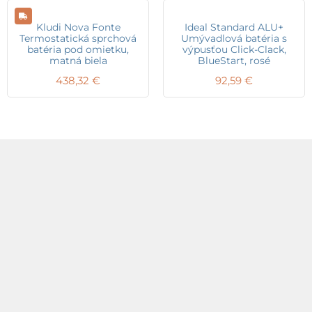
Kludi Nova Fonte
Ideal Standard ALU+
Termostatická sprchová
Umývadlová batéria s
batéria pod omietku,
výpusťou Click-Clack,
matná biela
BlueStart, rosé
438,32
€
92,59
€