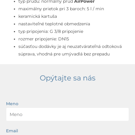
typ prúdu: normálny prúd
AirPower
maximálny prietok pri 3 baroch: 5 l / min
keramická kartuša
nastaviteľné teplotné obmedzenia
typ pripojenia: G 3/8 pripojenie
rozmer pripojenie: DN15
súčasťou dodávky je aj neuzatvárateľná odtoková
súprava, vhodná pre umývadlá bez prepadu
Opýtajte sa nás
Meno
Email