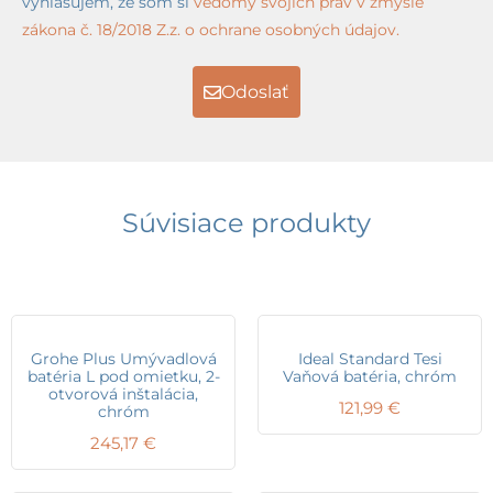
vyhlasujem, že som si
vedomý svojich práv v zmysle
zákona č. 18/2018 Z.z. o ochrane osobných údajov.
Odoslať
Súvisiace produkty
Grohe Plus Umývadlová
Ideal Standard Tesi
batéria L pod omietku, 2-
Vaňová batéria, chróm
otvorová inštalácia,
121,99
€
chróm
245,17
€