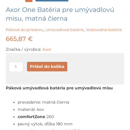
Axor One Batéria pre umývadlovú
misu, matná čierna
Pákové do priestoru
,
Umývadlové batérie
,
Vodovodné batérie
665,87
€
Značka / výrobca:
Axor
množstvo
Pridať do košíka
Axor
One
Batéria
Páková umývadlová batéria pre umývadlovú misu
pre
umývadlovú
prevedenie: matná čierna
misu,
materiál: kov
matná
comfortZone
260
čierna
pevný výtok, dĺžka 180 mm