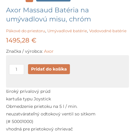
Axor Massaud Batéria na
umývadlovú misu, chróm
Pákové do priestoru
,
Umývadlové batérie
,
Vodovodné batérie
1495,28
€
Značka / výrobca:
Axor
množstvo
Pridať do košíka
Axor
Massaud
Batéria
široký prívalový prúd
na
kartuša typu Joystick
umývadlovú
Obmedzenie prietoku na 5 l / min.
misu,
neuzatvárateľný odtokový ventil so sitkom
chróm
(# 50001000)
vhodná pre prietokový ohrievač