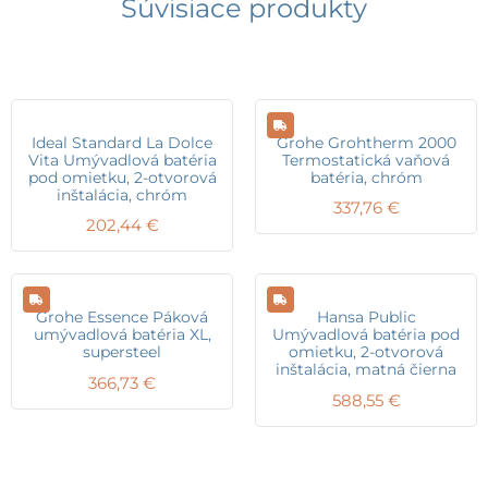
Súvisiace produkty
Ideal Standard La Dolce
Grohe Grohtherm 2000
Vita Umývadlová batéria
Termostatická vaňová
pod omietku, 2-otvorová
batéria, chróm
inštalácia, chróm
337,76
€
202,44
€
Grohe Essence Páková
Hansa Public
umývadlová batéria XL,
Umývadlová batéria pod
supersteel
omietku, 2-otvorová
inštalácia, matná čierna
366,73
€
588,55
€