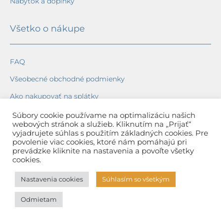
Nábytok a doplnky
Všetko o nákupe
FAQ
Všeobecné obchodné podmienky
Ako nakupovať na splátky
Ochrana osobných údajov
Súbory cookie používame na optimalizáciu našich
webových stránok a služieb. Kliknutím na „Prijať“
Reklamačný poriadok
vyjadrujete súhlas s použitím základných cookies. Pre
povolenie viac cookies, ktoré nám pomáhajú pri
Spôsob a cena dopravy
prevádzke kliknite na nastavenia a povoľte všetky
cookies.
Dodacie lehoty
Nastavenia cookies
Súhlasím so všetkým
Spôsob platby
Odmietam
Záruka na tovar