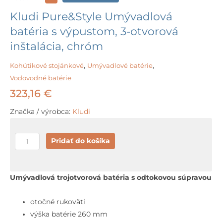
Kludi Pure&Style Umývadlová
batéria s výpustom, 3-otvorová
inštalácia, chróm
Kohútikové stojánkové
,
Umývadlové batérie
,
Vodovodné batérie
323,16
€
Značka / výrobca:
Kludi
množstvo
Pridať do košíka
Kludi
Pure&Style
Umývadlová
Umývadlová trojotvorová batéria s odtokovou súpravou
batéria
s
otočné rukoväti
výpustom,
výška batérie 260 mm