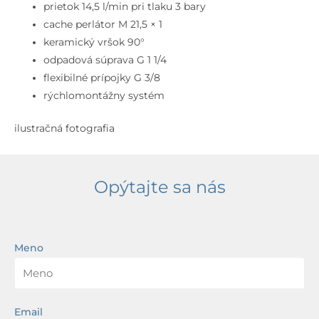
3-
prietok 14,5 l/min pri tlaku 3 bary
otvorová
cache perlátor M 21,5 × 1
inštalácia,
keramický vršok 90°
chróm
odpadová súprava G 1 1/4
flexibilné prípojky G 3/8
rýchlomontážny systém
ilustračná fotografia
Opýtajte sa nás
Meno
Email