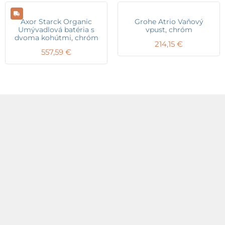
Axor Starck Organic
Grohe Atrio Vaňový
Umývadlová batéria s
vpust, chróm
dvoma kohútmi, chróm
214,15
€
557,59
€