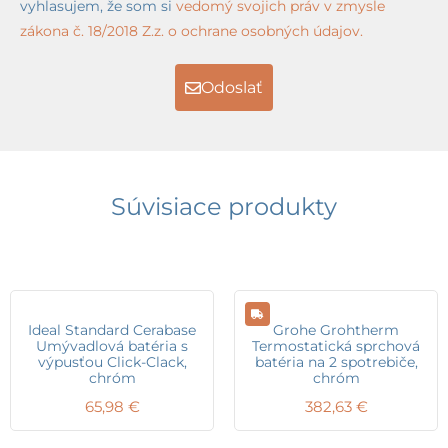
vyhlasujem, že som si
vedomý svojich práv v zmysle
zákona č. 18/2018 Z.z. o ochrane osobných údajov.
Odoslať
Súvisiace produkty
Ideal Standard Cerabase
Grohe Grohtherm
Umývadlová batéria s
Termostatická sprchová
výpusťou Click-Clack,
batéria na 2 spotrebiče,
chróm
chróm
65,98
€
382,63
€