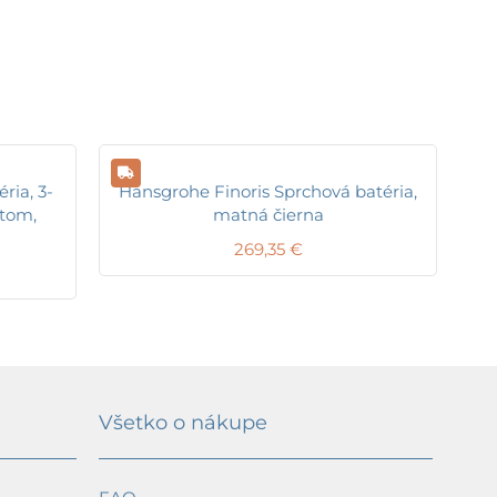
ria, 3-
Hansgrohe Finoris Sprchová batéria,
stom,
matná čierna
269,35
€
Všetko o nákupe