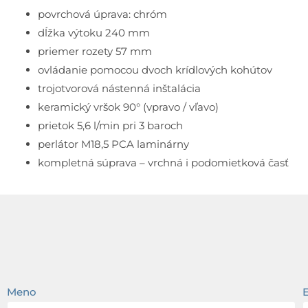
povrchová úprava: chróm
dĺžka výtoku 240 mm
priemer rozety 57 mm
ovládanie pomocou dvoch krídlových kohútov
trojotvorová nástenná inštalácia
keramický vršok 90° (vpravo / vľavo)
prietok 5,6 l/min pri 3 baroch
perlátor M18,5 PCA laminárny
kompletná súprava – vrchná i podomietková časť
Meno