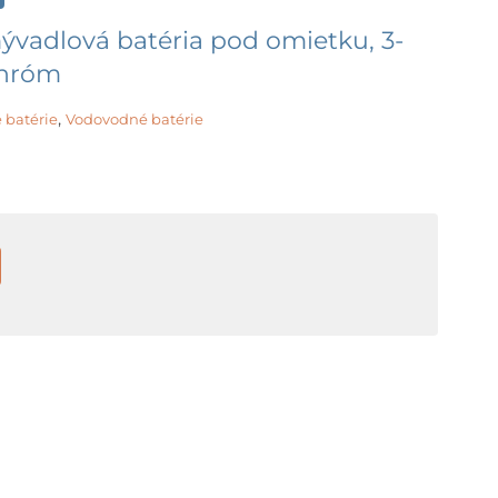
vadlová batéria pod omietku, 3-
chróm
,
 batérie
Vodovodné batérie