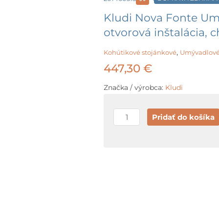
Kludi Nova Fonte Umý
otvorová inštalácia, 
,
Kohútikové stojánkové
Umývadlové
447,30
€
Značka / výrobca:
Kludi
množstvo
Pridať do košíka
Kludi
Nova
Fonte
Umývadlová
batéria
pod
omietku,