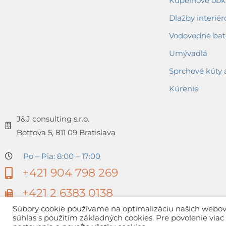
Kúpeľňové obkl
Dlažby interiér
Vodovodné bat
Umývadlá
Sprchové kúty 
Kúrenie
J&J consulting s.r.o.
Bottova 5, 811 09 Bratislava
Po – Pia: 8:00 – 17:00
+421 904 798 269
+421 2 6383 0138
Súbory cookie používame na optimalizáciu našich webovýc
súhlas s použitím základných cookies. Pre povolenie via