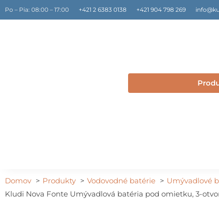
Preskočiť
Po – Pia: 08:00 – 17:00
+421 2 6383 0138
+421 904 798 269
info@ku
na
obsah
Prod
Domov
Produkty
Vodovodné batérie
Umývadlové b
Kludi Nova Fonte Umývadlová batéria pod omietku, 3-otvor