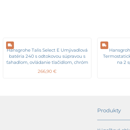
Hansgrohe Talis Select E Umývadlová
Hansgroh
batéria 240 s odtokovou súpravou s
Termostatic
ťahadlom, ovládanie tlačidlom, chróm
na 2 
266,90
€
Produkty