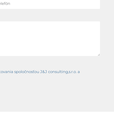
ania spoločnosťou J&J consulting,s.r.o. a