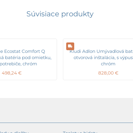
Súvisiace produkty
e Ecostat Comfort Q
Kludi Adlon Umývadlová baté
ká batéria pod omietku,
otvorová inštalácia, s výpu
spotrebiče, chróm
chróm
498,24
€
828,00
€