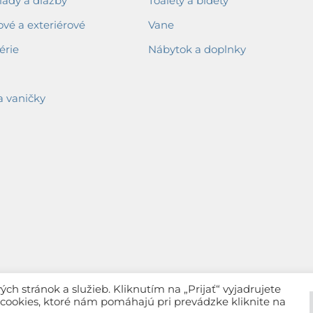
ady a dlažby
Toalety a bidety
ové a exteriérové
Vane
érie
Nábytok a doplnky
a vaničky
h stránok a služieb. Kliknutím na „Prijať“ vyjadrujete
c cookies, ktoré nám pomáhajú pri prevádzke kliknite na