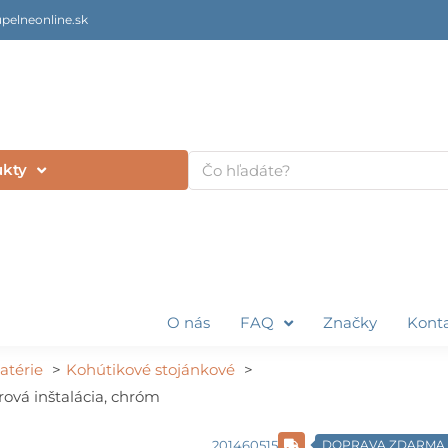
pelneonline.sk
Vyhľadať
ukty
O nás
FAQ
Značky
Kont
atérie
Kohútikové stojánkové
ová inštalácia, chróm
201460515
DOPRAVA ZDARMA