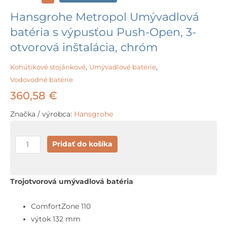
Hansgrohe Metropol Umývadlová
batéria s výpusťou Push-Open, 3-
otvorová inštalácia, chróm
Kohútikové stojánkové
,
Umývadlové batérie
,
Vodovodné batérie
360,58
€
Značka / výrobca:
Hansgrohe
množstvo
Pridať do košíka
Hansgrohe
Metropol
Umývadlová
Trojotvorová umývadlová batéria
batéria
s
ComfortZone 110
výpusťou
výtok 132 mm