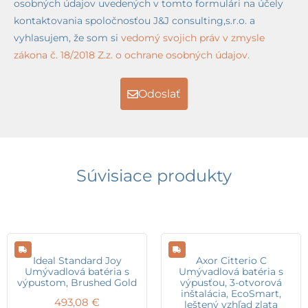
osobných údajov uvedených v tomto formulári na účely
kontaktovania spoločnosťou J&J consulting,s.r.o. a
vyhlasujem, že som si
vedomý svojich práv v zmysle
zákona č. 18/2018 Z.z. o ochrane osobných údajov.
Odoslať
Súvisiace produkty
Ideal Standard Joy
Axor Citterio C
Umývadlová batéria s
Umývadlová batéria s
výpustom, Brushed Gold
výpusťou, 3-otvorová
inštalácia, EcoSmart,
493,08
€
leštený vzhľad zlata