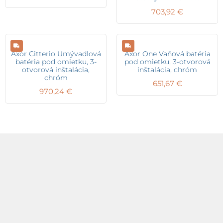
703,92
€
Axor Citterio Umývadlová
Axor One Vaňová batéria
batéria pod omietku, 3-
pod omietku, 3-otvorová
otvorová inštalácia,
inštalácia, chróm
chróm
651,67
€
970,24
€