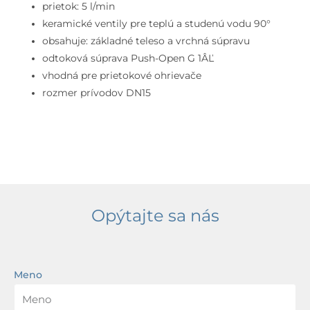
Push-
prietok: 5 l/min
Open,
keramické ventily pre teplú a studenú vodu 90°
3-
obsahuje: základné teleso a vrchná súpravu
otvorová
odtoková súprava Push-Open G 1ÂĽ
inštalácia,
vhodná pre prietokové ohrievače
chróm
rozmer prívodov DN15
Opýtajte sa nás
Meno